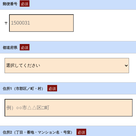
郵便番号
必須
〒
都道府県
必須
住所1（市郡区／町・村）
必須
住所2（丁目・番地・マンション名・号室）
必須