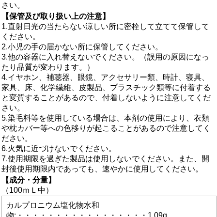
さい。
【保管及び取り扱い上の注意】
1.直射日光の当たらない涼しい所に密栓して立てて保管して
ください。
2.小児の手の届かない所に保管してください。
3.他の容器に入れ替えないでください。（誤用の原因になっ
たり品質が変わります。）
4.イヤホン、補聴器、眼鏡、アクセサリー類、時計、寝具、
家具、床、化学繊維、皮製品、プラスチック類等に付着する
と変質することがあるので、付着しないように注意してくだ
さい。
5.染毛料等を使用している場合は、本剤の使用により、衣類
や枕カバー等への色移りが起こることがあるので注意してく
ださい。
6.火気に近づけないでください。
7.使用期限を過ぎた製品は使用しないでください。また、開
封後使用期限内であっても、速やかに使用してください。
【成分・分量】
（100ｍＬ中）
カルプロニウム塩化物水和
物:・・・・・・・・・・・・・・・・・1.09g