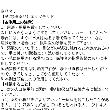
商品名：
【第2類医薬品】エクソテリド
【⚠使用上の注意】
1．用法・用量を厳守してください
2. 目に入らないように注意してください。万一、目に入った
場合には、すぐに水又はぬるま湯で洗ってください。なお、
症状が重い場合には、眼科医の診療を受けて下さい。
3．薬液のついた手で、目などの粘膜に触れると刺激があるの
で、手に付いた薬液はよく洗い落してください。
4. 小児に使用させる場合には、保護者の指導監督のもとに使
用してください。
5. 洗髪後の使用は効果的ですが、湯上り直後は発汗しやすい
ので、ほてりをさましてから使用してください。
6. 本剤は頭皮にのみ使用してください。
【相談すること】
1．次の人は使用前に医師、薬剤師又は登録販売者に相談して
ください。
（1）薬や化粧品等によりアレルギー症状を起こしたことがあ
る人。（2）妊娠又は妊娠していると思われる人。（3）本人
又は家族がアレルギー体質の人。