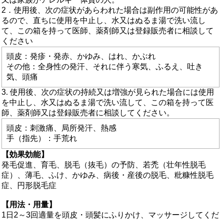
2．使用後、次の症状があらわれた場合は副作用の可能性があ
るので、直ちに使用を中止し、水又はぬるま湯で洗い流し
て、この箱を持って医師、薬剤師又は登録販売者に相談して
ください
頭皮：発疹・発赤、かゆみ、はれ、かぶれ
その他：全身性の発汗、それに伴う寒気、ふるえ、吐き
気、頭痛
3. 使用後、次の症状の持続又は増強が見られた場合には使用
を中止し、水又はぬるま湯で洗い流して、この箱を持って医
師、薬剤師又は登録販売者に相談してください。
頭皮：刺激痛、局所発汗、熱感
手（指先）：手荒れ
【効果効能】
発毛促進、育毛、脱毛（抜毛）の予防、若禿（壮年性脱毛
症）、薄毛、ふけ、かゆみ、病後・産後の脱毛、粃糠性脱毛
症、円形脱毛症
【用法・用量】
1日2～3回適量を頭皮・頭髪にふりかけ、マッサージしてくだ