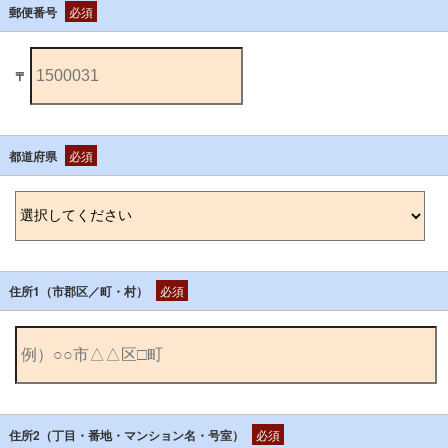
郵便番号
必須
〒
都道府県
必須
住所1（市郡区／町・村）
必須
住所2（丁目・番地・マンション名・号室）
必須