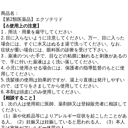
商品名：
【第2類医薬品】エクソテリド
【⚠使用上の注意】
1．用法・用量を厳守してください
2. 目に入らないように注意してください。万一、目に入った
場合には、すぐに水又はぬるま湯で洗ってください。なお、
症状が重い場合には、眼科医の診療を受けて下さい。
3．薬液のついた手で、目などの粘膜に触れると刺激があるの
で、手に付いた薬液はよく洗い落してください。
4. 小児に使用させる場合には、保護者の指導監督のもとに使
用してください。
5. 洗髪後の使用は効果的ですが、湯上り直後は発汗しやすい
ので、ほてりをさましてから使用してください。
6. 本剤は頭皮にのみ使用してください。
【相談すること】
1．次の人は使用前に医師、薬剤師又は登録販売者に相談して
ください。
（1）薬や化粧品等によりアレルギー症状を起こしたことがあ
る人。（2）妊娠又は妊娠していると思われる人。（3）本人
又は家族がアレルギー体質の人。