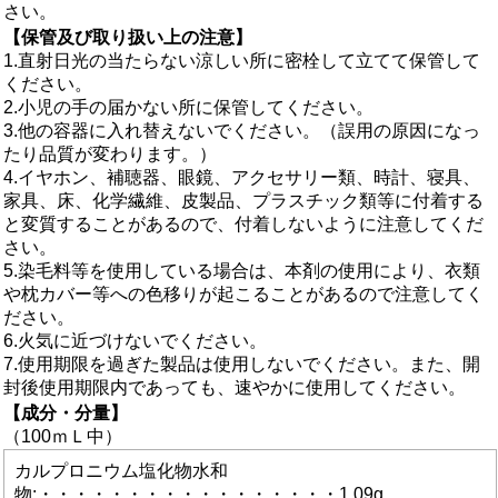
さい。
【保管及び取り扱い上の注意】
1.直射日光の当たらない涼しい所に密栓して立てて保管して
ください。
2.小児の手の届かない所に保管してください。
3.他の容器に入れ替えないでください。（誤用の原因になっ
たり品質が変わります。）
4.イヤホン、補聴器、眼鏡、アクセサリー類、時計、寝具、
家具、床、化学繊維、皮製品、プラスチック類等に付着する
と変質することがあるので、付着しないように注意してくだ
さい。
5.染毛料等を使用している場合は、本剤の使用により、衣類
や枕カバー等への色移りが起こることがあるので注意してく
ださい。
6.火気に近づけないでください。
7.使用期限を過ぎた製品は使用しないでください。また、開
封後使用期限内であっても、速やかに使用してください。
【成分・分量】
（100ｍＬ中）
カルプロニウム塩化物水和
物:・・・・・・・・・・・・・・・・・1.09g