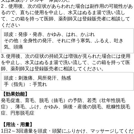
2．使用後、次の症状があらわれた場合は副作用の可能性があ
るので、直ちに使用を中止し、水又はぬるま湯で洗い流し
て、この箱を持って医師、薬剤師又は登録販売者に相談して
ください
頭皮：発疹・発赤、かゆみ、はれ、かぶれ
その他：全身性の発汗、それに伴う寒気、ふるえ、吐き
気、頭痛
3. 使用後、次の症状の持続又は増強が見られた場合には使用
を中止し、水又はぬるま湯で洗い流して、この箱を持って医
師、薬剤師又は登録販売者に相談してください。
頭皮：刺激痛、局所発汗、熱感
手（指先）：手荒れ
【効果効能】
発毛促進、育毛、脱毛（抜毛）の予防、若禿（壮年性脱毛
症）、薄毛、ふけ、かゆみ、病後・産後の脱毛、粃糠性脱毛
症、円形脱毛症
【用法・用量】
1日2～3回適量を頭皮・頭髪にふりかけ、マッサージしてくだ