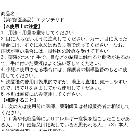
商品名：
【第2類医薬品】エクソテリド
【⚠使用上の注意】
1．用法・用量を厳守してください
2. 目に入らないように注意してください。万一、目に入った
場合には、すぐに水又はぬるま湯で洗ってください。なお、
症状が重い場合には、眼科医の診療を受けて下さい。
3．薬液のついた手で、目などの粘膜に触れると刺激があるの
で、手に付いた薬液はよく洗い落してください。
4. 小児に使用させる場合には、保護者の指導監督のもとに使
用してください。
5. 洗髪後の使用は効果的ですが、湯上り直後は発汗しやすい
ので、ほてりをさましてから使用してください。
6. 本剤は頭皮にのみ使用してください。
【相談すること】
1．次の人は使用前に医師、薬剤師又は登録販売者に相談して
ください。
（1）薬や化粧品等によりアレルギー症状を起こしたことがあ
る人。（2）妊娠又は妊娠していると思われる人。（3）本人
又は家族がアレルギー体質の人。