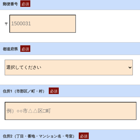
郵便番号
必須
〒
都道府県
必須
住所1（市郡区／町・村）
必須
住所2（丁目・番地・マンション名・号室）
必須