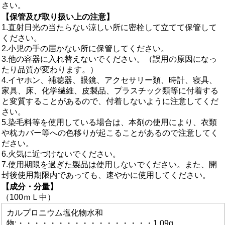
さい。
【保管及び取り扱い上の注意】
1.直射日光の当たらない涼しい所に密栓して立てて保管して
ください。
2.小児の手の届かない所に保管してください。
3.他の容器に入れ替えないでください。（誤用の原因になっ
たり品質が変わります。）
4.イヤホン、補聴器、眼鏡、アクセサリー類、時計、寝具、
家具、床、化学繊維、皮製品、プラスチック類等に付着する
と変質することがあるので、付着しないように注意してくだ
さい。
5.染毛料等を使用している場合は、本剤の使用により、衣類
や枕カバー等への色移りが起こることがあるので注意してく
ださい。
6.火気に近づけないでください。
7.使用期限を過ぎた製品は使用しないでください。また、開
封後使用期限内であっても、速やかに使用してください。
【成分・分量】
（100ｍＬ中）
カルプロニウム塩化物水和
物:・・・・・・・・・・・・・・・・・1.09g