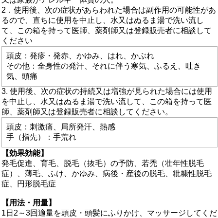
2．使用後、次の症状があらわれた場合は副作用の可能性があ
るので、直ちに使用を中止し、水又はぬるま湯で洗い流し
て、この箱を持って医師、薬剤師又は登録販売者に相談して
ください
頭皮：発疹・発赤、かゆみ、はれ、かぶれ
その他：全身性の発汗、それに伴う寒気、ふるえ、吐き
気、頭痛
3. 使用後、次の症状の持続又は増強が見られた場合には使用
を中止し、水又はぬるま湯で洗い流して、この箱を持って医
師、薬剤師又は登録販売者に相談してください。
頭皮：刺激痛、局所発汗、熱感
手（指先）：手荒れ
【効果効能】
発毛促進、育毛、脱毛（抜毛）の予防、若禿（壮年性脱毛
症）、薄毛、ふけ、かゆみ、病後・産後の脱毛、粃糠性脱毛
症、円形脱毛症
【用法・用量】
1日2～3回適量を頭皮・頭髪にふりかけ、マッサージしてくだ