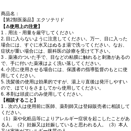
商品名：
【第2類医薬品】エクソテリド
【⚠使用上の注意】
1．用法・用量を厳守してください
2. 目に入らないように注意してください。万一、目に入った
場合には、すぐに水又はぬるま湯で洗ってください。なお、
症状が重い場合には、眼科医の診療を受けて下さい。
3．薬液のついた手で、目などの粘膜に触れると刺激があるの
で、手に付いた薬液はよく洗い落してください。
4. 小児に使用させる場合には、保護者の指導監督のもとに使
用してください。
5. 洗髪後の使用は効果的ですが、湯上り直後は発汗しやすい
ので、ほてりをさましてから使用してください。
6. 本剤は頭皮にのみ使用してください。
【相談すること】
1．次の人は使用前に医師、薬剤師又は登録販売者に相談して
ください。
（1）薬や化粧品等によりアレルギー症状を起こしたことがあ
る人。（2）妊娠又は妊娠していると思われる人。（3）本人
又は家族がアレルギー体質の人。