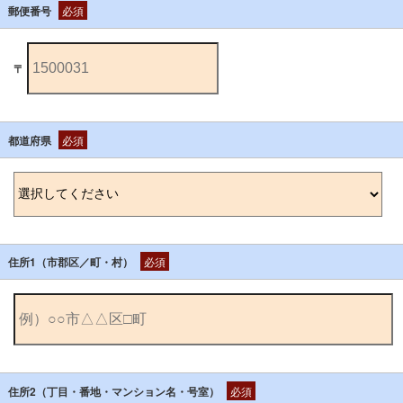
郵便番号
必須
〒
都道府県
必須
住所1（市郡区／町・村）
必須
住所2（丁目・番地・マンション名・号室）
必須