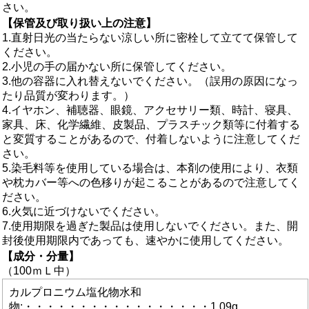
さい。
【保管及び取り扱い上の注意】
1.直射日光の当たらない涼しい所に密栓して立てて保管して
ください。
2.小児の手の届かない所に保管してください。
3.他の容器に入れ替えないでください。（誤用の原因になっ
たり品質が変わります。）
4.イヤホン、補聴器、眼鏡、アクセサリー類、時計、寝具、
家具、床、化学繊維、皮製品、プラスチック類等に付着する
と変質することがあるので、付着しないように注意してくだ
さい。
5.染毛料等を使用している場合は、本剤の使用により、衣類
や枕カバー等への色移りが起こることがあるので注意してく
ださい。
6.火気に近づけないでください。
7.使用期限を過ぎた製品は使用しないでください。また、開
封後使用期限内であっても、速やかに使用してください。
【成分・分量】
（100ｍＬ中）
カルプロニウム塩化物水和
物:・・・・・・・・・・・・・・・・・1.09g