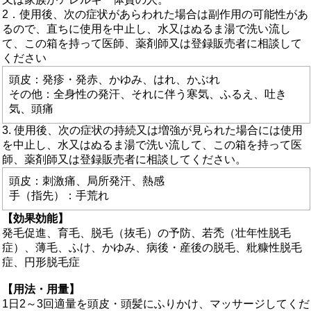
2．使用後、次の症状があらわれた場合は副作用の可能性があ
るので、直ちに使用を中止し、水又はぬるま湯で洗い流し
て、この箱を持って医師、薬剤師又は登録販売者に相談して
ください
頭皮：発疹・発赤、かゆみ、はれ、かぶれ
その他：全身性の発汗、それに伴う寒気、ふるえ、吐き
気、頭痛
3. 使用後、次の症状の持続又は増強が見られた場合には使用
を中止し、水又はぬるま湯で洗い流して、この箱を持って医
師、薬剤師又は登録販売者に相談してください。
頭皮：刺激痛、局所発汗、熱感
手（指先）：手荒れ
【効果効能】
発毛促進、育毛、脱毛（抜毛）の予防、若禿（壮年性脱毛
症）、薄毛、ふけ、かゆみ、病後・産後の脱毛、粃糠性脱毛
症、円形脱毛症
【用法・用量】
1日2～3回適量を頭皮・頭髪にふりかけ、マッサージしてくだ