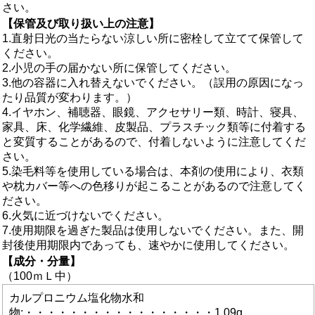
さい。
【保管及び取り扱い上の注意】
1.直射日光の当たらない涼しい所に密栓して立てて保管して
ください。
2.小児の手の届かない所に保管してください。
3.他の容器に入れ替えないでください。（誤用の原因になっ
たり品質が変わります。）
4.イヤホン、補聴器、眼鏡、アクセサリー類、時計、寝具、
家具、床、化学繊維、皮製品、プラスチック類等に付着する
と変質することがあるので、付着しないように注意してくだ
さい。
5.染毛料等を使用している場合は、本剤の使用により、衣類
や枕カバー等への色移りが起こることがあるので注意してく
ださい。
6.火気に近づけないでください。
7.使用期限を過ぎた製品は使用しないでください。また、開
封後使用期限内であっても、速やかに使用してください。
【成分・分量】
（100ｍＬ中）
カルプロニウム塩化物水和
物:・・・・・・・・・・・・・・・・・1.09g