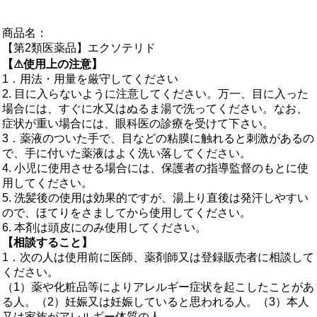
商品名：
【第2類医薬品】エクソテリド
【⚠使用上の注意】
1．用法・用量を厳守してください
2. 目に入らないように注意してください。万一、目に入った
場合には、すぐに水又はぬるま湯で洗ってください。なお、
症状が重い場合には、眼科医の診療を受けて下さい。
3．薬液のついた手で、目などの粘膜に触れると刺激があるの
で、手に付いた薬液はよく洗い落してください。
4. 小児に使用させる場合には、保護者の指導監督のもとに使
用してください。
5. 洗髪後の使用は効果的ですが、湯上り直後は発汗しやすい
ので、ほてりをさましてから使用してください。
6. 本剤は頭皮にのみ使用してください。
【相談すること】
1．次の人は使用前に医師、薬剤師又は登録販売者に相談して
ください。
（1）薬や化粧品等によりアレルギー症状を起こしたことがあ
る人。（2）妊娠又は妊娠していると思われる人。（3）本人
又は家族がアレルギー体質の人。