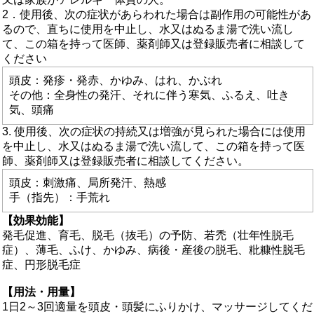
2．使用後、次の症状があらわれた場合は副作用の可能性があ
るので、直ちに使用を中止し、水又はぬるま湯で洗い流し
て、この箱を持って医師、薬剤師又は登録販売者に相談して
ください
頭皮：発疹・発赤、かゆみ、はれ、かぶれ
その他：全身性の発汗、それに伴う寒気、ふるえ、吐き
気、頭痛
3. 使用後、次の症状の持続又は増強が見られた場合には使用
を中止し、水又はぬるま湯で洗い流して、この箱を持って医
師、薬剤師又は登録販売者に相談してください。
頭皮：刺激痛、局所発汗、熱感
手（指先）：手荒れ
【効果効能】
発毛促進、育毛、脱毛（抜毛）の予防、若禿（壮年性脱毛
症）、薄毛、ふけ、かゆみ、病後・産後の脱毛、粃糠性脱毛
症、円形脱毛症
【用法・用量】
1日2～3回適量を頭皮・頭髪にふりかけ、マッサージしてくだ