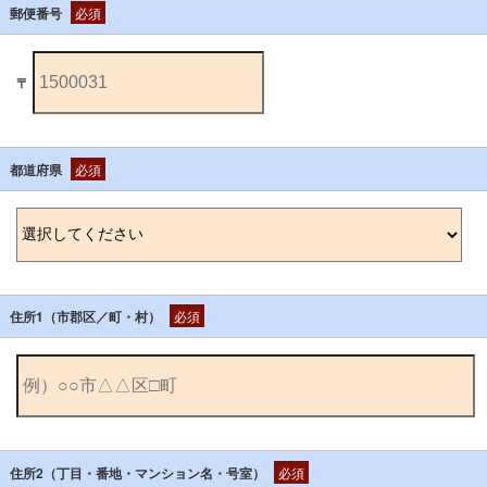
郵便番号
必須
〒
都道府県
必須
住所1（市郡区／町・村）
必須
住所2（丁目・番地・マンション名・号室）
必須