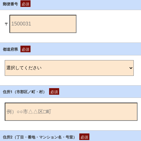
郵便番号
必須
〒
都道府県
必須
住所1（市郡区／町・村）
必須
住所2（丁目・番地・マンション名・号室）
必須