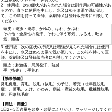
2．使用後、次の症状があらわれた場合は副作用の可能性があ
るので、直ちに使用を中止し、水又はぬるま湯で洗い流し
て、この箱を持って医師、薬剤師又は登録販売者に相談して
ください
頭皮：発疹・発赤、かゆみ、はれ、かぶれ
その他：全身性の発汗、それに伴う寒気、ふるえ、吐き
気、頭痛
3. 使用後、次の症状の持続又は増強が見られた場合には使用
を中止し、水又はぬるま湯で洗い流して、この箱を持って医
師、薬剤師又は登録販売者に相談してください。
頭皮：刺激痛、局所発汗、熱感
手（指先）：手荒れ
【効果効能】
発毛促進、育毛、脱毛（抜毛）の予防、若禿（壮年性脱毛
症）、薄毛、ふけ、かゆみ、病後・産後の脱毛、粃糠性脱毛
症、円形脱毛症
【用法・用量】
1日2～3回適量を頭皮・頭髪にふりかけ、マッサージしてくだ