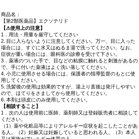
商品名：
【第2類医薬品】エクソテリド
【⚠使用上の注意】
1．用法・用量を厳守してください
2. 目に入らないように注意してください。万一、目に入った
場合には、すぐに水又はぬるま湯で洗ってください。なお、
症状が重い場合には、眼科医の診療を受けて下さい。
3．薬液のついた手で、目などの粘膜に触れると刺激があるの
で、手に付いた薬液はよく洗い落してください。
4. 小児に使用させる場合には、保護者の指導監督のもとに使
用してください。
5. 洗髪後の使用は効果的ですが、湯上り直後は発汗しやすい
ので、ほてりをさましてから使用してください。
6. 本剤は頭皮にのみ使用してください。
【相談すること】
1．次の人は使用前に医師、薬剤師又は登録販売者に相談して
ください。
（1）薬や化粧品等によりアレルギー症状を起こしたことがあ
る人。（2）妊娠又は妊娠していると思われる人。（3）本人
又は家族がアレルギー体質の人。