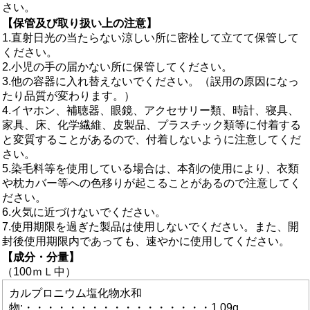
さい。
【保管及び取り扱い上の注意】
1.直射日光の当たらない涼しい所に密栓して立てて保管して
ください。
2.小児の手の届かない所に保管してください。
3.他の容器に入れ替えないでください。（誤用の原因になっ
たり品質が変わります。）
4.イヤホン、補聴器、眼鏡、アクセサリー類、時計、寝具、
家具、床、化学繊維、皮製品、プラスチック類等に付着する
と変質することがあるので、付着しないように注意してくだ
さい。
5.染毛料等を使用している場合は、本剤の使用により、衣類
や枕カバー等への色移りが起こることがあるので注意してく
ださい。
6.火気に近づけないでください。
7.使用期限を過ぎた製品は使用しないでください。また、開
封後使用期限内であっても、速やかに使用してください。
【成分・分量】
（100ｍＬ中）
カルプロニウム塩化物水和
物:・・・・・・・・・・・・・・・・・1.09g