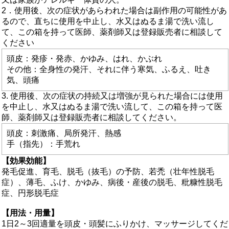
2．使用後、次の症状があらわれた場合は副作用の可能性があ
るので、直ちに使用を中止し、水又はぬるま湯で洗い流し
て、この箱を持って医師、薬剤師又は登録販売者に相談して
ください
頭皮：発疹・発赤、かゆみ、はれ、かぶれ
その他：全身性の発汗、それに伴う寒気、ふるえ、吐き
気、頭痛
3. 使用後、次の症状の持続又は増強が見られた場合には使用
を中止し、水又はぬるま湯で洗い流して、この箱を持って医
師、薬剤師又は登録販売者に相談してください。
頭皮：刺激痛、局所発汗、熱感
手（指先）：手荒れ
【効果効能】
発毛促進、育毛、脱毛（抜毛）の予防、若禿（壮年性脱毛
症）、薄毛、ふけ、かゆみ、病後・産後の脱毛、粃糠性脱毛
症、円形脱毛症
【用法・用量】
1日2～3回適量を頭皮・頭髪にふりかけ、マッサージしてくだ