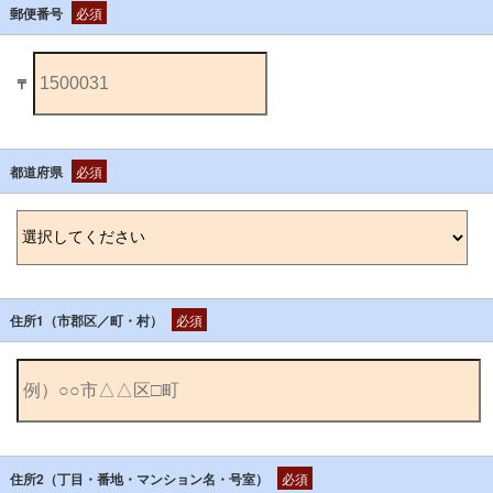
郵便番号
必須
〒
都道府県
必須
住所1（市郡区／町・村）
必須
住所2（丁目・番地・マンション名・号室）
必須