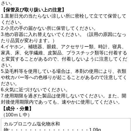
さい。
【保管及び取り扱い上の注意】
1.直射日光の当たらない涼しい所に密栓して立てて保管して
ください。
2.小児の手の届かない所に保管してください。
3.他の容器に入れ替えないでください。（誤用の原因になっ
たり品質が変わります。）
4.イヤホン、補聴器、眼鏡、アクセサリー類、時計、寝具、
家具、床、化学繊維、皮製品、プラスチック類等に付着する
と変質することがあるので、付着しないように注意してくだ
さい。
5.染毛料等を使用している場合は、本剤の使用により、衣類
や枕カバー等への色移りが起こることがあるので注意してく
ださい。
6.火気に近づけないでください。
7.使用期限を過ぎた製品は使用しないでください。また、開
封後使用期限内であっても、速やかに使用してください。
【成分・分量】
（100ｍＬ中）
カルプロニウム塩化物水和
物:・・・・・・・・・・・・・・・・・1.09g