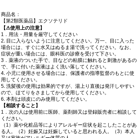
商品名：
【第2類医薬品】エクソテリド
【⚠使用上の注意】
1．用法・用量を厳守してください
2. 目に入らないように注意してください。万一、目に入った
場合には、すぐに水又はぬるま湯で洗ってください。なお、
症状が重い場合には、眼科医の診療を受けて下さい。
3．薬液のついた手で、目などの粘膜に触れると刺激があるの
で、手に付いた薬液はよく洗い落してください。
4. 小児に使用させる場合には、保護者の指導監督のもとに使
用してください。
5. 洗髪後の使用は効果的ですが、湯上り直後は発汗しやすい
ので、ほてりをさましてから使用してください。
6. 本剤は頭皮にのみ使用してください。
【相談すること】
1．次の人は使用前に医師、薬剤師又は登録販売者に相談して
ください。
（1）薬や化粧品等によりアレルギー症状を起こしたことがあ
る人。（2）妊娠又は妊娠していると思われる人。（3）本人
又は家族がアレルギー体質の人。