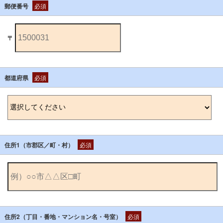
郵便番号
必須
〒
都道府県
必須
住所1（市郡区／町・村）
必須
住所2（丁目・番地・マンション名・号室）
必須