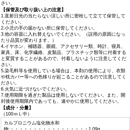
さい。
【保管及び取り扱い上の注意】
1.直射日光の当たらない涼しい所に密栓して立てて保管して
ください。
2.小児の手の届かない所に保管してください。
3.他の容器に入れ替えないでください。（誤用の原因になっ
たり品質が変わります。）
4.イヤホン、補聴器、眼鏡、アクセサリー類、時計、寝具、
家具、床、化学繊維、皮製品、プラスチック類等に付着する
と変質することがあるので、付着しないように注意してくだ
さい。
5.染毛料等を使用している場合は、本剤の使用により、衣類
や枕カバー等への色移りが起こることがあるので注意してく
ださい。
6.火気に近づけないでください。
7.使用期限を過ぎた製品は使用しないでください。また、開
封後使用期限内であっても、速やかに使用してください。
【成分・分量】
（100ｍＬ中）
カルプロニウム塩化物水和
物:・・・・・・・・・・・・・・・・・1.09g