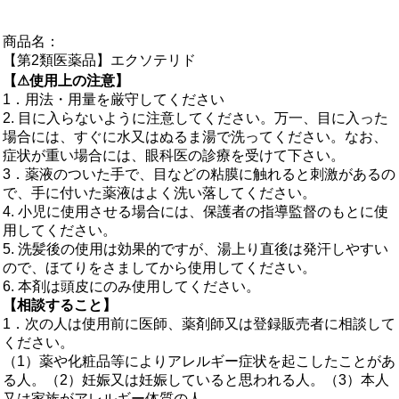
商品名：
【第2類医薬品】エクソテリド
【⚠使用上の注意】
1．用法・用量を厳守してください
2. 目に入らないように注意してください。万一、目に入った
場合には、すぐに水又はぬるま湯で洗ってください。なお、
症状が重い場合には、眼科医の診療を受けて下さい。
3．薬液のついた手で、目などの粘膜に触れると刺激があるの
で、手に付いた薬液はよく洗い落してください。
4. 小児に使用させる場合には、保護者の指導監督のもとに使
用してください。
5. 洗髪後の使用は効果的ですが、湯上り直後は発汗しやすい
ので、ほてりをさましてから使用してください。
6. 本剤は頭皮にのみ使用してください。
【相談すること】
1．次の人は使用前に医師、薬剤師又は登録販売者に相談して
ください。
（1）薬や化粧品等によりアレルギー症状を起こしたことがあ
る人。（2）妊娠又は妊娠していると思われる人。（3）本人
又は家族がアレルギー体質の人。