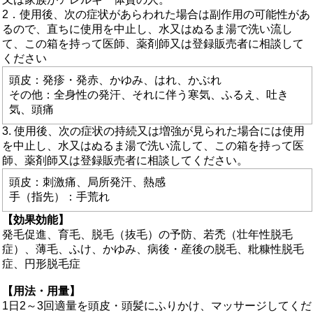
2．使用後、次の症状があらわれた場合は副作用の可能性があ
るので、直ちに使用を中止し、水又はぬるま湯で洗い流し
て、この箱を持って医師、薬剤師又は登録販売者に相談して
ください
頭皮：発疹・発赤、かゆみ、はれ、かぶれ
その他：全身性の発汗、それに伴う寒気、ふるえ、吐き
気、頭痛
3. 使用後、次の症状の持続又は増強が見られた場合には使用
を中止し、水又はぬるま湯で洗い流して、この箱を持って医
師、薬剤師又は登録販売者に相談してください。
頭皮：刺激痛、局所発汗、熱感
手（指先）：手荒れ
【効果効能】
発毛促進、育毛、脱毛（抜毛）の予防、若禿（壮年性脱毛
症）、薄毛、ふけ、かゆみ、病後・産後の脱毛、粃糠性脱毛
症、円形脱毛症
【用法・用量】
1日2～3回適量を頭皮・頭髪にふりかけ、マッサージしてくだ