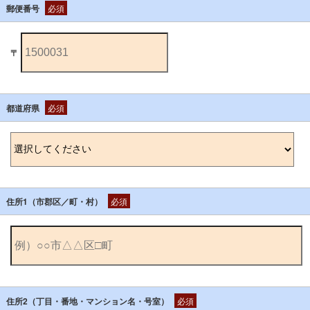
郵便番号
必須
〒
都道府県
必須
住所1（市郡区／町・村）
必須
住所2（丁目・番地・マンション名・号室）
必須