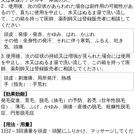
2．使用後、次の症状があらわれた場合は副作用の可能性があ
るので、直ちに使用を中止し、水又はぬるま湯で洗い流し
て、この箱を持って医師、薬剤師又は登録販売者に相談して
ください
頭皮：発疹・発赤、かゆみ、はれ、かぶれ
その他：全身性の発汗、それに伴う寒気、ふるえ、吐き
気、頭痛
3. 使用後、次の症状の持続又は増強が見られた場合には使用
を中止し、水又はぬるま湯で洗い流して、この箱を持って医
師、薬剤師又は登録販売者に相談してください。
頭皮：刺激痛、局所発汗、熱感
手（指先）：手荒れ
【効果効能】
発毛促進、育毛、脱毛（抜毛）の予防、若禿（壮年性脱毛
症）、薄毛、ふけ、かゆみ、病後・産後の脱毛、粃糠性脱毛
症、円形脱毛症
【用法・用量】
1日2～3回適量を頭皮・頭髪にふりかけ、マッサージしてくだ