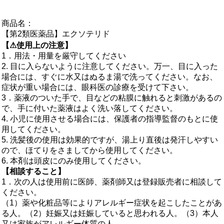
商品名：
【第2類医薬品】エクソテリド
【⚠使用上の注意】
1．用法・用量を厳守してください
2. 目に入らないように注意してください。万一、目に入った
場合には、すぐに水又はぬるま湯で洗ってください。なお、
症状が重い場合には、眼科医の診療を受けて下さい。
3．薬液のついた手で、目などの粘膜に触れると刺激があるの
で、手に付いた薬液はよく洗い落してください。
4. 小児に使用させる場合には、保護者の指導監督のもとに使
用してください。
5. 洗髪後の使用は効果的ですが、湯上り直後は発汗しやすい
ので、ほてりをさましてから使用してください。
6. 本剤は頭皮にのみ使用してください。
【相談すること】
1．次の人は使用前に医師、薬剤師又は登録販売者に相談して
ください。
（1）薬や化粧品等によりアレルギー症状を起こしたことがあ
る人。（2）妊娠又は妊娠していると思われる人。（3）本人
又は家族がアレルギー体質の人。