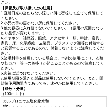
さい。
【保管及び取り扱い上の注意】
1.直射日光の当たらない涼しい所に密栓して立てて保管して
ください。
2.小児の手の届かない所に保管してください。
3.他の容器に入れ替えないでください。（誤用の原因になっ
たり品質が変わります。）
4.イヤホン、補聴器、眼鏡、アクセサリー類、時計、寝具、
家具、床、化学繊維、皮製品、プラスチック類等に付着する
と変質することがあるので、付着しないように注意してくだ
さい。
5.染毛料等を使用している場合は、本剤の使用により、衣類
や枕カバー等への色移りが起こることがあるので注意してく
ださい。
6.火気に近づけないでください。
7.使用期限を過ぎた製品は使用しないでください。また、開
封後使用期限内であっても、速やかに使用してください。
【成分・分量】
（100ｍＬ中）
カルプロニウム塩化物水和
物:・・・・・・・・・・・・・・・・・1.09g