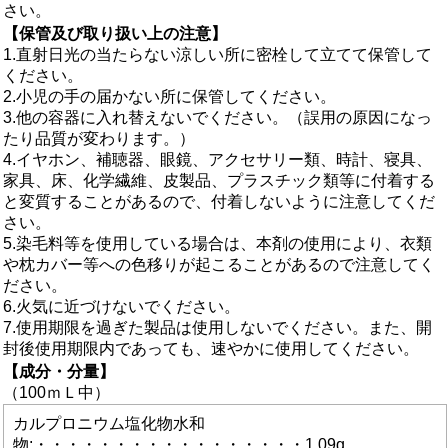
さい。
【保管及び取り扱い上の注意】
1.直射日光の当たらない涼しい所に密栓して立てて保管して
ください。
2.小児の手の届かない所に保管してください。
3.他の容器に入れ替えないでください。（誤用の原因になっ
たり品質が変わります。）
4.イヤホン、補聴器、眼鏡、アクセサリー類、時計、寝具、
家具、床、化学繊維、皮製品、プラスチック類等に付着する
と変質することがあるので、付着しないように注意してくだ
さい。
5.染毛料等を使用している場合は、本剤の使用により、衣類
や枕カバー等への色移りが起こることがあるので注意してく
ださい。
6.火気に近づけないでください。
7.使用期限を過ぎた製品は使用しないでください。また、開
封後使用期限内であっても、速やかに使用してください。
【成分・分量】
（100ｍＬ中）
カルプロニウム塩化物水和
物:・・・・・・・・・・・・・・・・・1.09g