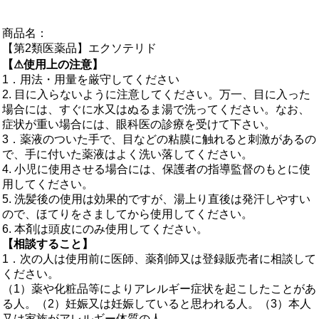
商品名：
【第2類医薬品】エクソテリド
【⚠使用上の注意】
1．用法・用量を厳守してください
2. 目に入らないように注意してください。万一、目に入った
場合には、すぐに水又はぬるま湯で洗ってください。なお、
症状が重い場合には、眼科医の診療を受けて下さい。
3．薬液のついた手で、目などの粘膜に触れると刺激があるの
で、手に付いた薬液はよく洗い落してください。
4. 小児に使用させる場合には、保護者の指導監督のもとに使
用してください。
5. 洗髪後の使用は効果的ですが、湯上り直後は発汗しやすい
ので、ほてりをさましてから使用してください。
6. 本剤は頭皮にのみ使用してください。
【相談すること】
1．次の人は使用前に医師、薬剤師又は登録販売者に相談して
ください。
（1）薬や化粧品等によりアレルギー症状を起こしたことがあ
る人。（2）妊娠又は妊娠していると思われる人。（3）本人
又は家族がアレルギー体質の人。