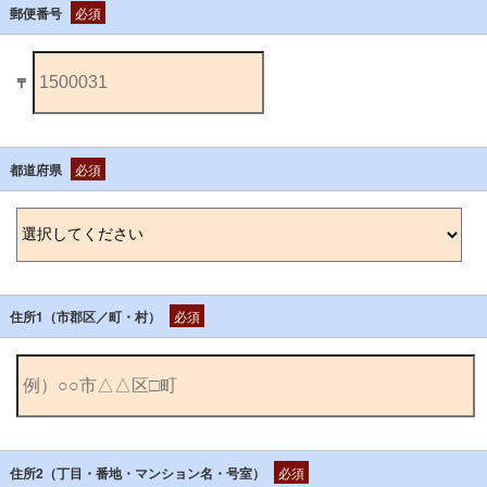
郵便番号
必須
〒
都道府県
必須
住所1（市郡区／町・村）
必須
住所2（丁目・番地・マンション名・号室）
必須