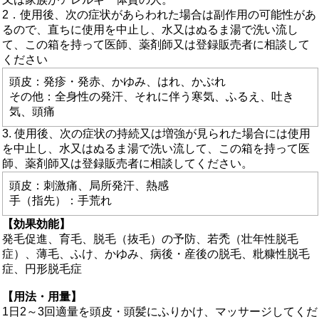
2．使用後、次の症状があらわれた場合は副作用の可能性があ
るので、直ちに使用を中止し、水又はぬるま湯で洗い流し
て、この箱を持って医師、薬剤師又は登録販売者に相談して
ください
頭皮：発疹・発赤、かゆみ、はれ、かぶれ
その他：全身性の発汗、それに伴う寒気、ふるえ、吐き
気、頭痛
3. 使用後、次の症状の持続又は増強が見られた場合には使用
を中止し、水又はぬるま湯で洗い流して、この箱を持って医
師、薬剤師又は登録販売者に相談してください。
頭皮：刺激痛、局所発汗、熱感
手（指先）：手荒れ
【効果効能】
発毛促進、育毛、脱毛（抜毛）の予防、若禿（壮年性脱毛
症）、薄毛、ふけ、かゆみ、病後・産後の脱毛、粃糠性脱毛
症、円形脱毛症
【用法・用量】
1日2～3回適量を頭皮・頭髪にふりかけ、マッサージしてくだ