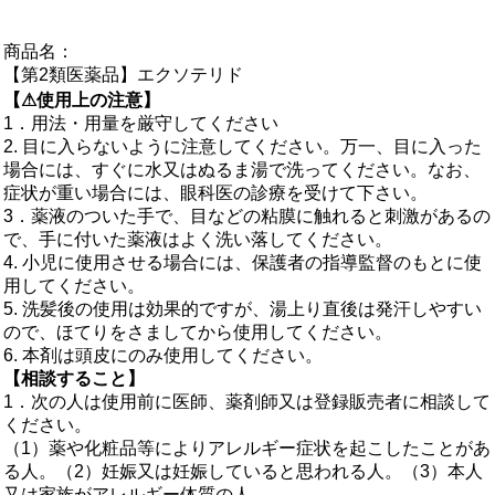
商品名：
【第2類医薬品】エクソテリド
【⚠使用上の注意】
1．用法・用量を厳守してください
2. 目に入らないように注意してください。万一、目に入った
場合には、すぐに水又はぬるま湯で洗ってください。なお、
症状が重い場合には、眼科医の診療を受けて下さい。
3．薬液のついた手で、目などの粘膜に触れると刺激があるの
で、手に付いた薬液はよく洗い落してください。
4. 小児に使用させる場合には、保護者の指導監督のもとに使
用してください。
5. 洗髪後の使用は効果的ですが、湯上り直後は発汗しやすい
ので、ほてりをさましてから使用してください。
6. 本剤は頭皮にのみ使用してください。
【相談すること】
1．次の人は使用前に医師、薬剤師又は登録販売者に相談して
ください。
（1）薬や化粧品等によりアレルギー症状を起こしたことがあ
る人。（2）妊娠又は妊娠していると思われる人。（3）本人
又は家族がアレルギー体質の人。