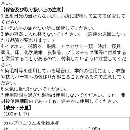
さい。
【保管及び取り扱い上の注意】
1.直射日光の当たらない涼しい所に密栓して立てて保管して
ください。
2.小児の手の届かない所に保管してください。
3.他の容器に入れ替えないでください。（誤用の原因になっ
たり品質が変わります。）
4.イヤホン、補聴器、眼鏡、アクセサリー類、時計、寝具、
家具、床、化学繊維、皮製品、プラスチック類等に付着する
と変質することがあるので、付着しないように注意してくだ
さい。
5.染毛料等を使用している場合は、本剤の使用により、衣類
や枕カバー等への色移りが起こることがあるので注意してく
ださい。
6.火気に近づけないでください。
7.使用期限を過ぎた製品は使用しないでください。また、開
封後使用期限内であっても、速やかに使用してください。
【成分・分量】
（100ｍＬ中）
カルプロニウム塩化物水和
物:・・・・・・・・・・・・・・・・・1.09g