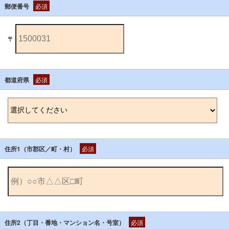
郵便番号
必須
〒
都道府県
必須
住所1（市郡区／町・村）
必須
住所2（丁目・番地・マンション名・号室）
必須