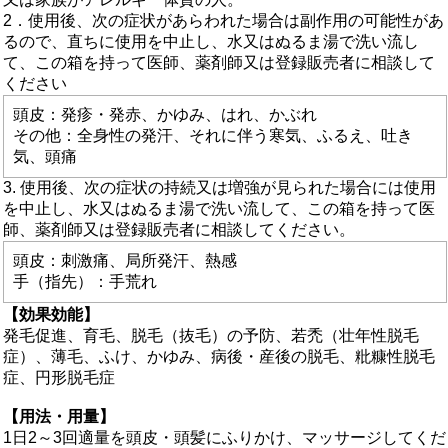
2．使用後、次の症状があらわれた場合は副作用の可能性があ
るので、直ちに使用を中止し、水又はぬるま湯で洗い流し
て、この箱を持って医師、薬剤師又は登録販売者に相談して
ください
頭皮：発疹・発赤、かゆみ、はれ、かぶれ
その他：全身性の発汗、それに伴う寒気、ふるえ、吐き
気、頭痛
3. 使用後、次の症状の持続又は増強が見られた場合には使用
を中止し、水又はぬるま湯で洗い流して、この箱を持って医
師、薬剤師又は登録販売者に相談してください。
頭皮：刺激痛、局所発汗、熱感
手（指先）：手荒れ
【効果効能】
発毛促進、育毛、脱毛（抜毛）の予防、若禿（壮年性脱毛
症）、薄毛、ふけ、かゆみ、病後・産後の脱毛、粃糠性脱毛
症、円形脱毛症
【用法・用量】
1日2～3回適量を頭皮・頭髪にふりかけ、マッサージしてくだ