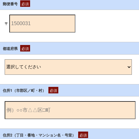
郵便番号
必須
〒
都道府県
必須
住所1（市郡区／町・村）
必須
住所2（丁目・番地・マンション名・号室）
必須