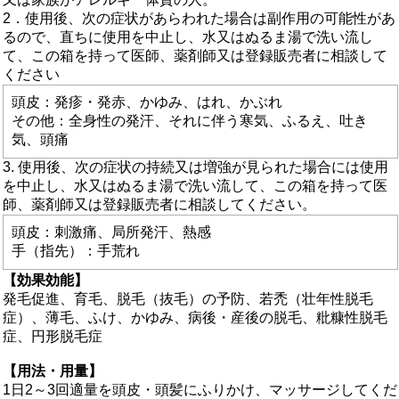
2．使用後、次の症状があらわれた場合は副作用の可能性があ
るので、直ちに使用を中止し、水又はぬるま湯で洗い流し
て、この箱を持って医師、薬剤師又は登録販売者に相談して
ください
頭皮：発疹・発赤、かゆみ、はれ、かぶれ
その他：全身性の発汗、それに伴う寒気、ふるえ、吐き
気、頭痛
3. 使用後、次の症状の持続又は増強が見られた場合には使用
を中止し、水又はぬるま湯で洗い流して、この箱を持って医
師、薬剤師又は登録販売者に相談してください。
頭皮：刺激痛、局所発汗、熱感
手（指先）：手荒れ
【効果効能】
発毛促進、育毛、脱毛（抜毛）の予防、若禿（壮年性脱毛
症）、薄毛、ふけ、かゆみ、病後・産後の脱毛、粃糠性脱毛
症、円形脱毛症
【用法・用量】
1日2～3回適量を頭皮・頭髪にふりかけ、マッサージしてくだ