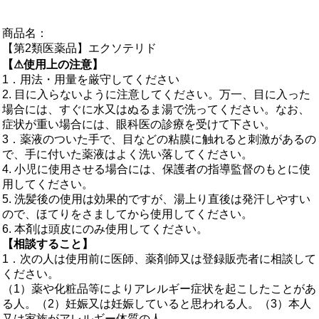
商品名：
【第2類医薬品】エクソテリド
【⚠使用上の注意】
1．用法・用量を厳守してください
2. 目に入らないように注意してください。万一、目に入った
場合には、すぐに水又はぬるま湯で洗ってください。なお、
症状が重い場合には、眼科医の診療を受けて下さい。
3．薬液のついた手で、目などの粘膜に触れると刺激があるの
で、手に付いた薬液はよく洗い落してください。
4. 小児に使用させる場合には、保護者の指導監督のもとに使
用してください。
5. 洗髪後の使用は効果的ですが、湯上り直後は発汗しやすい
ので、ほてりをさましてから使用してください。
6. 本剤は頭皮にのみ使用してください。
【相談すること】
1．次の人は使用前に医師、薬剤師又は登録販売者に相談して
ください。
（1）薬や化粧品等によりアレルギー症状を起こしたことがあ
る人。（2）妊娠又は妊娠していると思われる人。（3）本人
又は家族がアレルギー体質の人。