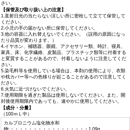
さい。
【保管及び取り扱い上の注意】
1.直射日光の当たらない涼しい所に密栓して立てて保管して
ください。
2.小児の手の届かない所に保管してください。
3.他の容器に入れ替えないでください。（誤用の原因になっ
たり品質が変わります。）
4.イヤホン、補聴器、眼鏡、アクセサリー類、時計、寝具、
家具、床、化学繊維、皮製品、プラスチック類等に付着する
と変質することがあるので、付着しないように注意してくだ
さい。
5.染毛料等を使用している場合は、本剤の使用により、衣類
や枕カバー等への色移りが起こることがあるので注意してく
ださい。
6.火気に近づけないでください。
7.使用期限を過ぎた製品は使用しないでください。また、開
封後使用期限内であっても、速やかに使用してください。
【成分・分量】
（100ｍＬ中）
カルプロニウム塩化物水和
物:・・・・・・・・・・・・・・・・・1.09g