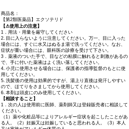
商品名：
【第2類医薬品】エクソテリド
【⚠使用上の注意】
1．用法・用量を厳守してください
2. 目に入らないように注意してください。万一、目に入った
場合には、すぐに水又はぬるま湯で洗ってください。なお、
症状が重い場合には、眼科医の診療を受けて下さい。
3．薬液のついた手で、目などの粘膜に触れると刺激があるの
で、手に付いた薬液はよく洗い落してください。
4. 小児に使用させる場合には、保護者の指導監督のもとに使
用してください。
5. 洗髪後の使用は効果的ですが、湯上り直後は発汗しやすい
ので、ほてりをさましてから使用してください。
6. 本剤は頭皮にのみ使用してください。
【相談すること】
1．次の人は使用前に医師、薬剤師又は登録販売者に相談して
ください。
（1）薬や化粧品等によりアレルギー症状を起こしたことがあ
る人。（2）妊娠又は妊娠していると思われる人。（3）本人
又は家族がアレルギー体質の人。