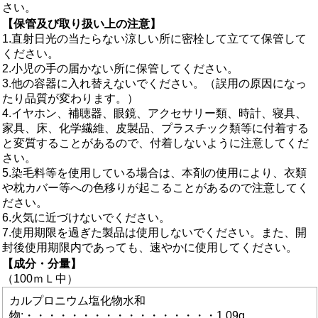
さい。
【保管及び取り扱い上の注意】
1.直射日光の当たらない涼しい所に密栓して立てて保管して
ください。
2.小児の手の届かない所に保管してください。
3.他の容器に入れ替えないでください。（誤用の原因になっ
たり品質が変わります。）
4.イヤホン、補聴器、眼鏡、アクセサリー類、時計、寝具、
家具、床、化学繊維、皮製品、プラスチック類等に付着する
と変質することがあるので、付着しないように注意してくだ
さい。
5.染毛料等を使用している場合は、本剤の使用により、衣類
や枕カバー等への色移りが起こることがあるので注意してく
ださい。
6.火気に近づけないでください。
7.使用期限を過ぎた製品は使用しないでください。また、開
封後使用期限内であっても、速やかに使用してください。
【成分・分量】
（100ｍＬ中）
カルプロニウム塩化物水和
物:・・・・・・・・・・・・・・・・・1.09g