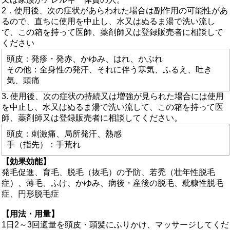
2．使用後、次の症状があらわれた場合は副作用の可能性があ
るので、直ちに使用を中止し、水又はぬるま湯で洗い流し
て、この箱を持って医師、薬剤師又は登録販売者に相談して
ください
頭皮：発疹・発赤、かゆみ、はれ、かぶれ
その他：全身性の発汗、それに伴う寒気、ふるえ、吐き
気、頭痛
3. 使用後、次の症状の持続又は増強が見られた場合には使用
を中止し、水又はぬるま湯で洗い流して、この箱を持って医
師、薬剤師又は登録販売者に相談してください。
頭皮：刺激痛、局所発汗、熱感
手（指先）：手荒れ
【効果効能】
発毛促進、育毛、脱毛（抜毛）の予防、若禿（壮年性脱毛
症）、薄毛、ふけ、かゆみ、病後・産後の脱毛、粃糠性脱毛
症、円形脱毛症
【用法・用量】
1日2～3回適量を頭皮・頭髪にふりかけ、マッサージしてくだ