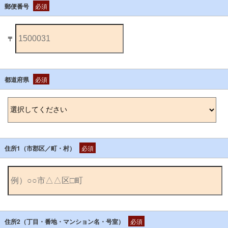
郵便番号
必須
〒
都道府県
必須
住所1（市郡区／町・村）
必須
住所2（丁目・番地・マンション名・号室）
必須