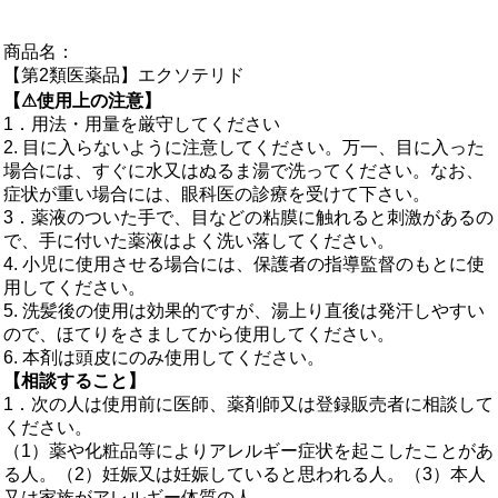
商品名：
【第2類医薬品】エクソテリド
【⚠使用上の注意】
1．用法・用量を厳守してください
2. 目に入らないように注意してください。万一、目に入った
場合には、すぐに水又はぬるま湯で洗ってください。なお、
症状が重い場合には、眼科医の診療を受けて下さい。
3．薬液のついた手で、目などの粘膜に触れると刺激があるの
で、手に付いた薬液はよく洗い落してください。
4. 小児に使用させる場合には、保護者の指導監督のもとに使
用してください。
5. 洗髪後の使用は効果的ですが、湯上り直後は発汗しやすい
ので、ほてりをさましてから使用してください。
6. 本剤は頭皮にのみ使用してください。
【相談すること】
1．次の人は使用前に医師、薬剤師又は登録販売者に相談して
ください。
（1）薬や化粧品等によりアレルギー症状を起こしたことがあ
る人。（2）妊娠又は妊娠していると思われる人。（3）本人
又は家族がアレルギー体質の人。