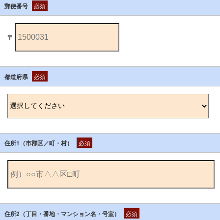
郵便番号
必須
〒
都道府県
必須
住所1（市郡区／町・村）
必須
住所2（丁目・番地・マンション名・号室）
必須