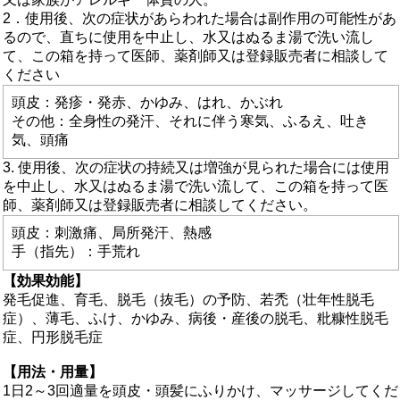
2．使用後、次の症状があらわれた場合は副作用の可能性があ
るので、直ちに使用を中止し、水又はぬるま湯で洗い流し
て、この箱を持って医師、薬剤師又は登録販売者に相談して
ください
頭皮：発疹・発赤、かゆみ、はれ、かぶれ
その他：全身性の発汗、それに伴う寒気、ふるえ、吐き
気、頭痛
3. 使用後、次の症状の持続又は増強が見られた場合には使用
を中止し、水又はぬるま湯で洗い流して、この箱を持って医
師、薬剤師又は登録販売者に相談してください。
頭皮：刺激痛、局所発汗、熱感
手（指先）：手荒れ
【効果効能】
発毛促進、育毛、脱毛（抜毛）の予防、若禿（壮年性脱毛
症）、薄毛、ふけ、かゆみ、病後・産後の脱毛、粃糠性脱毛
症、円形脱毛症
【用法・用量】
1日2～3回適量を頭皮・頭髪にふりかけ、マッサージしてくだ