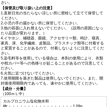
さい。
【保管及び取り扱い上の注意】
1.直射日光の当たらない涼しい所に密栓して立てて保管して
ください。
2.小児の手の届かない所に保管してください。
3.他の容器に入れ替えないでください。（誤用の原因になっ
たり品質が変わります。）
4.イヤホン、補聴器、眼鏡、アクセサリー類、時計、寝具、
家具、床、化学繊維、皮製品、プラスチック類等に付着する
と変質することがあるので、付着しないように注意してくだ
さい。
5.染毛料等を使用している場合は、本剤の使用により、衣類
や枕カバー等への色移りが起こることがあるので注意してく
ださい。
6.火気に近づけないでください。
7.使用期限を過ぎた製品は使用しないでください。また、開
封後使用期限内であっても、速やかに使用してください。
【成分・分量】
（100ｍＬ中）
カルプロニウム塩化物水和
物:・・・・・・・・・・・・・・・・・1.09g