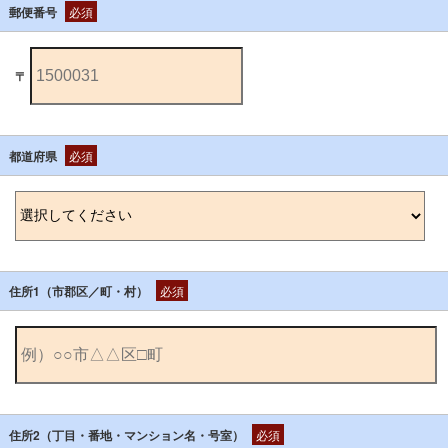
郵便番号
必須
〒
都道府県
必須
住所1（市郡区／町・村）
必須
住所2（丁目・番地・マンション名・号室）
必須