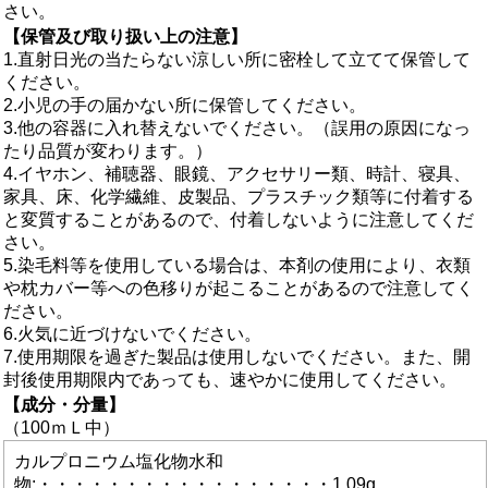
さい。
【保管及び取り扱い上の注意】
1.直射日光の当たらない涼しい所に密栓して立てて保管して
ください。
2.小児の手の届かない所に保管してください。
3.他の容器に入れ替えないでください。（誤用の原因になっ
たり品質が変わります。）
4.イヤホン、補聴器、眼鏡、アクセサリー類、時計、寝具、
家具、床、化学繊維、皮製品、プラスチック類等に付着する
と変質することがあるので、付着しないように注意してくだ
さい。
5.染毛料等を使用している場合は、本剤の使用により、衣類
や枕カバー等への色移りが起こることがあるので注意してく
ださい。
6.火気に近づけないでください。
7.使用期限を過ぎた製品は使用しないでください。また、開
封後使用期限内であっても、速やかに使用してください。
【成分・分量】
（100ｍＬ中）
カルプロニウム塩化物水和
物:・・・・・・・・・・・・・・・・・1.09g