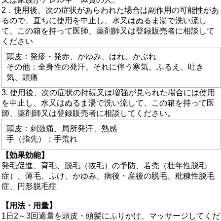
2．使用後、次の症状があらわれた場合は副作用の可能性があ
るので、直ちに使用を中止し、水又はぬるま湯で洗い流し
て、この箱を持って医師、薬剤師又は登録販売者に相談して
ください
頭皮：発疹・発赤、かゆみ、はれ、かぶれ
その他：全身性の発汗、それに伴う寒気、ふるえ、吐き
気、頭痛
3. 使用後、次の症状の持続又は増強が見られた場合には使用
を中止し、水又はぬるま湯で洗い流して、この箱を持って医
師、薬剤師又は登録販売者に相談してください。
頭皮：刺激痛、局所発汗、熱感
手（指先）：手荒れ
【効果効能】
発毛促進、育毛、脱毛（抜毛）の予防、若禿（壮年性脱毛
症）、薄毛、ふけ、かゆみ、病後・産後の脱毛、粃糠性脱毛
症、円形脱毛症
【用法・用量】
1日2～3回適量を頭皮・頭髪にふりかけ、マッサージしてくだ