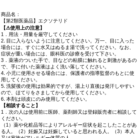
商品名：
【第2類医薬品】エクソテリド
【⚠使用上の注意】
1．用法・用量を厳守してください
2. 目に入らないように注意してください。万一、目に入った
場合には、すぐに水又はぬるま湯で洗ってください。なお、
症状が重い場合には、眼科医の診療を受けて下さい。
3．薬液のついた手で、目などの粘膜に触れると刺激があるの
で、手に付いた薬液はよく洗い落してください。
4. 小児に使用させる場合には、保護者の指導監督のもとに使
用してください。
5. 洗髪後の使用は効果的ですが、湯上り直後は発汗しやすい
ので、ほてりをさましてから使用してください。
6. 本剤は頭皮にのみ使用してください。
【相談すること】
1．次の人は使用前に医師、薬剤師又は登録販売者に相談して
ください。
（1）薬や化粧品等によりアレルギー症状を起こしたことがあ
る人。（2）妊娠又は妊娠していると思われる人。（3）本人
又は家族がアレルギー体質の人。