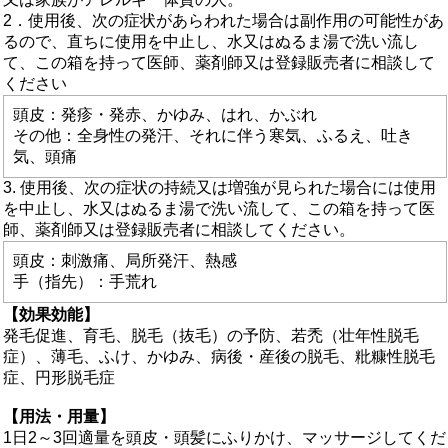
2．使用後、次の症状があらわれた場合は副作用の可能性があ
るので、直ちに使用を中止し、水又はぬるま湯で洗い流し
て、この箱を持って医師、薬剤師又は登録販売者に相談して
ください
頭皮：発疹・発赤、かゆみ、はれ、かぶれ
その他：全身性の発汗、それに伴う寒気、ふるえ、吐き
気、頭痛
3. 使用後、次の症状の持続又は増強が見られた場合には使用
を中止し、水又はぬるま湯で洗い流して、この箱を持って医
師、薬剤師又は登録販売者に相談してください。
頭皮：刺激痛、局所発汗、熱感
手（指先）：手荒れ
【効果効能】
発毛促進、育毛、脱毛（抜毛）の予防、若禿（壮年性脱毛
症）、薄毛、ふけ、かゆみ、病後・産後の脱毛、粃糠性脱毛
症、円形脱毛症
【用法・用量】
1日2～3回適量を頭皮・頭髪にふりかけ、マッサージしてくだ