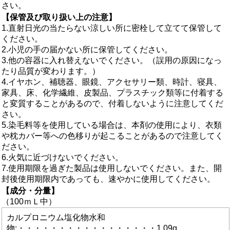
さい。
【保管及び取り扱い上の注意】
1.直射日光の当たらない涼しい所に密栓して立てて保管して
ください。
2.小児の手の届かない所に保管してください。
3.他の容器に入れ替えないでください。（誤用の原因になっ
たり品質が変わります。）
4.イヤホン、補聴器、眼鏡、アクセサリー類、時計、寝具、
家具、床、化学繊維、皮製品、プラスチック類等に付着する
と変質することがあるので、付着しないように注意してくだ
さい。
5.染毛料等を使用している場合は、本剤の使用により、衣類
や枕カバー等への色移りが起こることがあるので注意してく
ださい。
6.火気に近づけないでください。
7.使用期限を過ぎた製品は使用しないでください。また、開
封後使用期限内であっても、速やかに使用してください。
【成分・分量】
（100ｍＬ中）
カルプロニウム塩化物水和
物:・・・・・・・・・・・・・・・・・1.09g