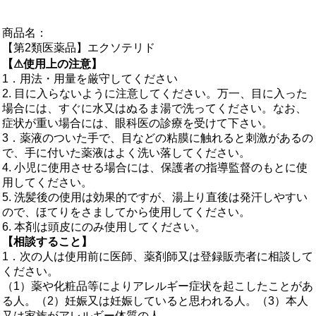
商品名：
【第2類医薬品】エクソテリド
【⚠使用上の注意】
1．用法・用量を厳守してください
2. 目に入らないように注意してください。万一、目に入った
場合には、すぐに水又はぬるま湯で洗ってください。なお、
症状が重い場合には、眼科医の診療を受けて下さい。
3．薬液のついた手で、目などの粘膜に触れると刺激があるの
で、手に付いた薬液はよく洗い落してください。
4. 小児に使用させる場合には、保護者の指導監督のもとに使
用してください。
5. 洗髪後の使用は効果的ですが、湯上り直後は発汗しやすい
ので、ほてりをさましてから使用してください。
6. 本剤は頭皮にのみ使用してください。
【相談すること】
1．次の人は使用前に医師、薬剤師又は登録販売者に相談して
ください。
（1）薬や化粧品等によりアレルギー症状を起こしたことがあ
る人。（2）妊娠又は妊娠していると思われる人。（3）本人
又は家族がアレルギー体質の人。