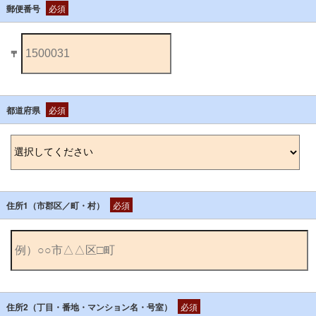
郵便番号
必須
〒
都道府県
必須
住所1（市郡区／町・村）
必須
住所2（丁目・番地・マンション名・号室）
必須