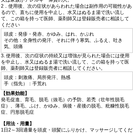
2．使用後、次の症状があらわれた場合は副作用の可能性があ
るので、直ちに使用を中止し、水又はぬるま湯で洗い流し
て、この箱を持って医師、薬剤師又は登録販売者に相談して
ください
頭皮：発疹・発赤、かゆみ、はれ、かぶれ
その他：全身性の発汗、それに伴う寒気、ふるえ、吐き
気、頭痛
3. 使用後、次の症状の持続又は増強が見られた場合には使用
を中止し、水又はぬるま湯で洗い流して、この箱を持って医
師、薬剤師又は登録販売者に相談してください。
頭皮：刺激痛、局所発汗、熱感
手（指先）：手荒れ
【効果効能】
発毛促進、育毛、脱毛（抜毛）の予防、若禿（壮年性脱毛
症）、薄毛、ふけ、かゆみ、病後・産後の脱毛、粃糠性脱毛
症、円形脱毛症
【用法・用量】
1日2～3回適量を頭皮・頭髪にふりかけ、マッサージしてくだ