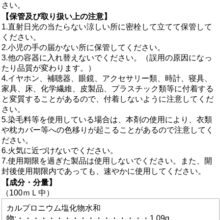
さい。
【保管及び取り扱い上の注意】
1.直射日光の当たらない涼しい所に密栓して立てて保管して
ください。
2.小児の手の届かない所に保管してください。
3.他の容器に入れ替えないでください。（誤用の原因になっ
たり品質が変わります。）
4.イヤホン、補聴器、眼鏡、アクセサリー類、時計、寝具、
家具、床、化学繊維、皮製品、プラスチック類等に付着する
と変質することがあるので、付着しないように注意してくだ
さい。
5.染毛料等を使用している場合は、本剤の使用により、衣類
や枕カバー等への色移りが起こることがあるので注意してく
ださい。
6.火気に近づけないでください。
7.使用期限を過ぎた製品は使用しないでください。また、開
封後使用期限内であっても、速やかに使用してください。
【成分・分量】
（100ｍＬ中）
カルプロニウム塩化物水和
物:・・・・・・・・・・・・・・・・・1.09g