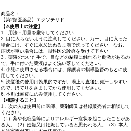
商品名：
【第2類医薬品】エクソテリド
【⚠使用上の注意】
1．用法・用量を厳守してください
2. 目に入らないように注意してください。万一、目に入った
場合には、すぐに水又はぬるま湯で洗ってください。なお、
症状が重い場合には、眼科医の診療を受けて下さい。
3．薬液のついた手で、目などの粘膜に触れると刺激があるの
で、手に付いた薬液はよく洗い落してください。
4. 小児に使用させる場合には、保護者の指導監督のもとに使
用してください。
5. 洗髪後の使用は効果的ですが、湯上り直後は発汗しやすい
ので、ほてりをさましてから使用してください。
6. 本剤は頭皮にのみ使用してください。
【相談すること】
1．次の人は使用前に医師、薬剤師又は登録販売者に相談して
ください。
（1）薬や化粧品等によりアレルギー症状を起こしたことがあ
る人。（2）妊娠又は妊娠していると思われる人。（3）本人
又は家族がアレルギー体質の人。