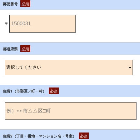
郵便番号
必須
〒
都道府県
必須
住所1（市郡区／町・村）
必須
住所2（丁目・番地・マンション名・号室）
必須