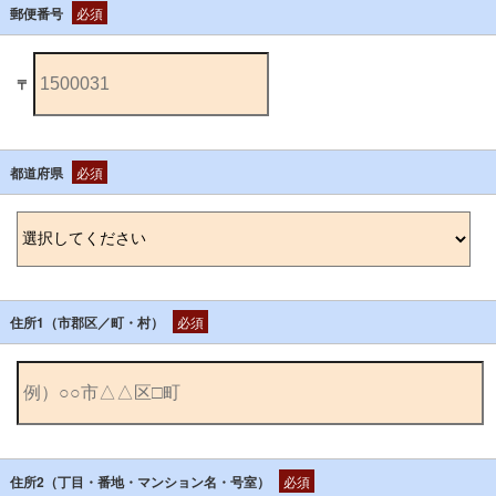
郵便番号
必須
〒
都道府県
必須
住所1（市郡区／町・村）
必須
住所2（丁目・番地・マンション名・号室）
必須