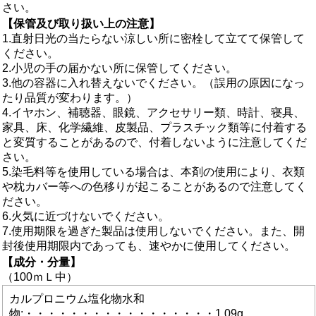
さい。
【保管及び取り扱い上の注意】
1.直射日光の当たらない涼しい所に密栓して立てて保管して
ください。
2.小児の手の届かない所に保管してください。
3.他の容器に入れ替えないでください。（誤用の原因になっ
たり品質が変わります。）
4.イヤホン、補聴器、眼鏡、アクセサリー類、時計、寝具、
家具、床、化学繊維、皮製品、プラスチック類等に付着する
と変質することがあるので、付着しないように注意してくだ
さい。
5.染毛料等を使用している場合は、本剤の使用により、衣類
や枕カバー等への色移りが起こることがあるので注意してく
ださい。
6.火気に近づけないでください。
7.使用期限を過ぎた製品は使用しないでください。また、開
封後使用期限内であっても、速やかに使用してください。
【成分・分量】
（100ｍＬ中）
カルプロニウム塩化物水和
物:・・・・・・・・・・・・・・・・・1.09g