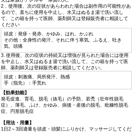
2．使用後、次の症状があらわれた場合は副作用の可能性があ
るので、直ちに使用を中止し、水又はぬるま湯で洗い流し
て、この箱を持って医師、薬剤師又は登録販売者に相談して
ください
頭皮：発疹・発赤、かゆみ、はれ、かぶれ
その他：全身性の発汗、それに伴う寒気、ふるえ、吐き
気、頭痛
3. 使用後、次の症状の持続又は増強が見られた場合には使用
を中止し、水又はぬるま湯で洗い流して、この箱を持って医
師、薬剤師又は登録販売者に相談してください。
頭皮：刺激痛、局所発汗、熱感
手（指先）：手荒れ
【効果効能】
発毛促進、育毛、脱毛（抜毛）の予防、若禿（壮年性脱毛
症）、薄毛、ふけ、かゆみ、病後・産後の脱毛、粃糠性脱毛
症、円形脱毛症
【用法・用量】
1日2～3回適量を頭皮・頭髪にふりかけ、マッサージしてくだ