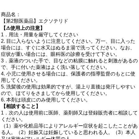
商品名：
【第2類医薬品】エクソテリド
【⚠使用上の注意】
1．用法・用量を厳守してください
2. 目に入らないように注意してください。万一、目に入った
場合には、すぐに水又はぬるま湯で洗ってください。なお、
症状が重い場合には、眼科医の診療を受けて下さい。
3．薬液のついた手で、目などの粘膜に触れると刺激があるの
で、手に付いた薬液はよく洗い落してください。
4. 小児に使用させる場合には、保護者の指導監督のもとに使
用してください。
5. 洗髪後の使用は効果的ですが、湯上り直後は発汗しやすい
ので、ほてりをさましてから使用してください。
6. 本剤は頭皮にのみ使用してください。
【相談すること】
1．次の人は使用前に医師、薬剤師又は登録販売者に相談して
ください。
（1）薬や化粧品等によりアレルギー症状を起こしたことがあ
る人。（2）妊娠又は妊娠していると思われる人。（3）本人
又は家族がアレルギー体質の人。