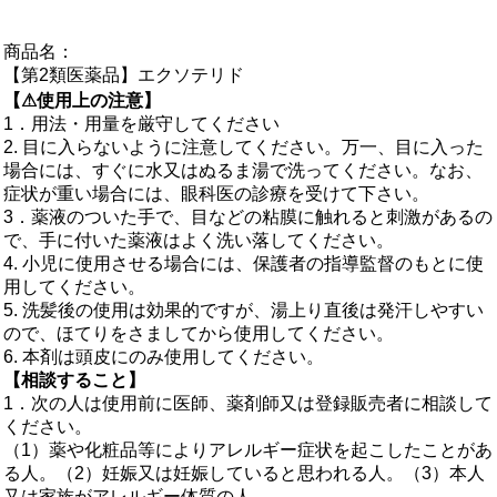
商品名：
【第2類医薬品】エクソテリド
【⚠使用上の注意】
1．用法・用量を厳守してください
2. 目に入らないように注意してください。万一、目に入った
場合には、すぐに水又はぬるま湯で洗ってください。なお、
症状が重い場合には、眼科医の診療を受けて下さい。
3．薬液のついた手で、目などの粘膜に触れると刺激があるの
で、手に付いた薬液はよく洗い落してください。
4. 小児に使用させる場合には、保護者の指導監督のもとに使
用してください。
5. 洗髪後の使用は効果的ですが、湯上り直後は発汗しやすい
ので、ほてりをさましてから使用してください。
6. 本剤は頭皮にのみ使用してください。
【相談すること】
1．次の人は使用前に医師、薬剤師又は登録販売者に相談して
ください。
（1）薬や化粧品等によりアレルギー症状を起こしたことがあ
る人。（2）妊娠又は妊娠していると思われる人。（3）本人
又は家族がアレルギー体質の人。