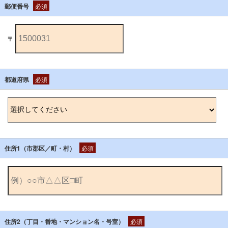
郵便番号
必須
〒
都道府県
必須
住所1（市郡区／町・村）
必須
住所2（丁目・番地・マンション名・号室）
必須