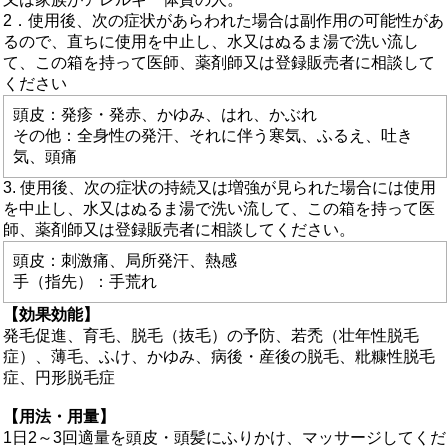
2．使用後、次の症状があらわれた場合は副作用の可能性があ
るので、直ちに使用を中止し、水又はぬるま湯で洗い流し
て、この箱を持って医師、薬剤師又は登録販売者に相談して
ください
頭皮：発疹・発赤、かゆみ、はれ、かぶれ
その他：全身性の発汗、それに伴う寒気、ふるえ、吐き
気、頭痛
3. 使用後、次の症状の持続又は増強が見られた場合には使用
を中止し、水又はぬるま湯で洗い流して、この箱を持って医
師、薬剤師又は登録販売者に相談してください。
頭皮：刺激痛、局所発汗、熱感
手（指先）：手荒れ
【効果効能】
発毛促進、育毛、脱毛（抜毛）の予防、若禿（壮年性脱毛
症）、薄毛、ふけ、かゆみ、病後・産後の脱毛、粃糠性脱毛
症、円形脱毛症
【用法・用量】
1日2～3回適量を頭皮・頭髪にふりかけ、マッサージしてくだ