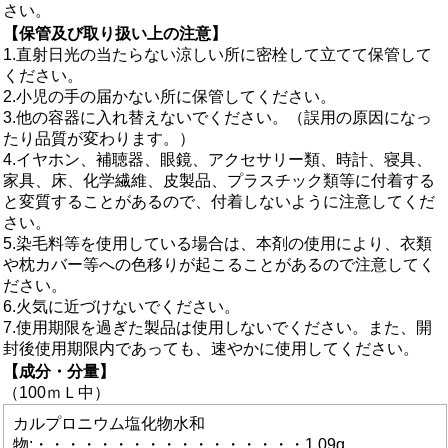
さい。
【保管及び取り扱い上の注意】
1.直射日光の当たらない涼しい所に密栓して立てて保管して
ください。
2.小児の手の届かない所に保管してください。
3.他の容器に入れ替えないでください。（誤用の原因になっ
たり品質が変わります。）
4.イヤホン、補聴器、眼鏡、アクセサリー類、時計、寝具、
家具、床、化学繊維、皮製品、プラスチック類等に付着する
と変質することがあるので、付着しないように注意してくだ
さい。
5.染毛料等を使用している場合は、本剤の使用により、衣類
や枕カバー等への色移りが起こることがあるので注意してく
ださい。
6.火気に近づけないでください。
7.使用期限を過ぎた製品は使用しないでください。また、開
封後使用期限内であっても、速やかに使用してください。
【成分・分量】
（100ｍＬ中）
カルプロニウム塩化物水和
物:・・・・・・・・・・・・・・・・・1.09g