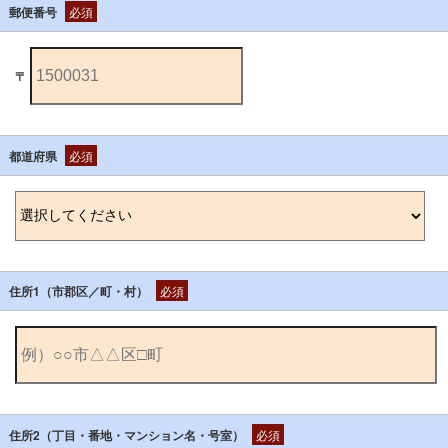
郵便番号
必須
〒
都道府県
必須
住所1（市郡区／町・村）
必須
住所2（丁目・番地・マンション名・号室）
必須