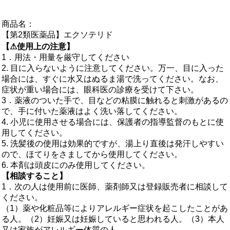
商品名：
【第2類医薬品】エクソテリド
【⚠使用上の注意】
1．用法・用量を厳守してください
2. 目に入らないように注意してください。万一、目に入った
場合には、すぐに水又はぬるま湯で洗ってください。なお、
症状が重い場合には、眼科医の診療を受けて下さい。
3．薬液のついた手で、目などの粘膜に触れると刺激があるの
で、手に付いた薬液はよく洗い落してください。
4. 小児に使用させる場合には、保護者の指導監督のもとに使
用してください。
5. 洗髪後の使用は効果的ですが、湯上り直後は発汗しやすい
ので、ほてりをさましてから使用してください。
6. 本剤は頭皮にのみ使用してください。
【相談すること】
1．次の人は使用前に医師、薬剤師又は登録販売者に相談して
ください。
（1）薬や化粧品等によりアレルギー症状を起こしたことがあ
る人。（2）妊娠又は妊娠していると思われる人。（3）本人
又は家族がアレルギー体質の人。