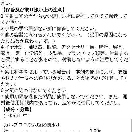
さい。
【保管及び取り扱い上の注意】
1.直射日光の当たらない涼しい所に密栓して立てて保管して
ください。
2.小児の手の届かない所に保管してください。
3.他の容器に入れ替えないでください。（誤用の原因になっ
たり品質が変わります。）
4.イヤホン、補聴器、眼鏡、アクセサリー類、時計、寝具、
家具、床、化学繊維、皮製品、プラスチック類等に付着する
と変質することがあるので、付着しないように注意してくだ
さい。
5.染毛料等を使用している場合は、本剤の使用により、衣類
や枕カバー等への色移りが起こることがあるので注意してく
ださい。
6.火気に近づけないでください。
7.使用期限を過ぎた製品は使用しないでください。また、開
封後使用期限内であっても、速やかに使用してください。
【成分・分量】
（100ｍＬ中）
カルプロニウム塩化物水和
物:・・・・・・・・・・・・・・・・・1.09g