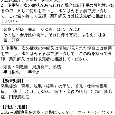
2．使用後、次の症状があらわれた場合は副作用の可能性があ
るので、直ちに使用を中止し、水又はぬるま湯で洗い流し
て、この箱を持って医師、薬剤師又は登録販売者に相談して
ください
頭皮：発疹・発赤、かゆみ、はれ、かぶれ
その他：全身性の発汗、それに伴う寒気、ふるえ、吐き
気、頭痛
3. 使用後、次の症状の持続又は増強が見られた場合には使用
を中止し、水又はぬるま湯で洗い流して、この箱を持って医
師、薬剤師又は登録販売者に相談してください。
頭皮：刺激痛、局所発汗、熱感
手（指先）：手荒れ
【効果効能】
発毛促進、育毛、脱毛（抜毛）の予防、若禿（壮年性脱毛
症）、薄毛、ふけ、かゆみ、病後・産後の脱毛、粃糠性脱毛
症、円形脱毛症
【用法・用量】
1日2～3回適量を頭皮・頭髪にふりかけ、マッサージしてくだ