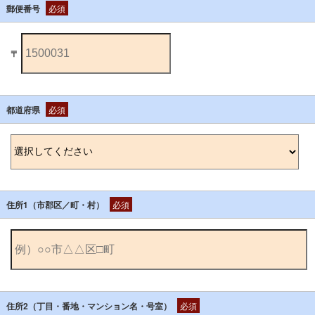
郵便番号
必須
〒
都道府県
必須
住所1（市郡区／町・村）
必須
住所2（丁目・番地・マンション名・号室）
必須