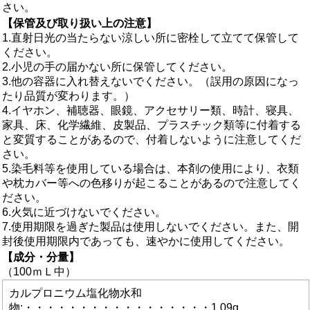
さい。
【保管及び取り扱い上の注意】
1.直射日光の当たらない涼しい所に密栓して立てて保管して
ください。
2.小児の手の届かない所に保管してください。
3.他の容器に入れ替えないでください。（誤用の原因になっ
たり品質が変わります。）
4.イヤホン、補聴器、眼鏡、アクセサリー類、時計、寝具、
家具、床、化学繊維、皮製品、プラスチック類等に付着する
と変質することがあるので、付着しないように注意してくだ
さい。
5.染毛料等を使用している場合は、本剤の使用により、衣類
や枕カバー等への色移りが起こることがあるので注意してく
ださい。
6.火気に近づけないでください。
7.使用期限を過ぎた製品は使用しないでください。また、開
封後使用期限内であっても、速やかに使用してください。
【成分・分量】
（100ｍＬ中）
カルプロニウム塩化物水和
物:・・・・・・・・・・・・・・・・・1.09g