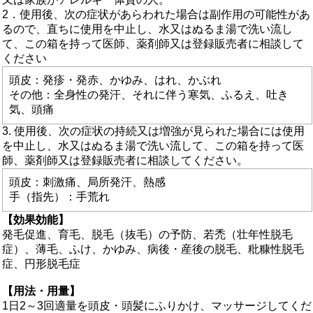
2．使用後、次の症状があらわれた場合は副作用の可能性があ
るので、直ちに使用を中止し、水又はぬるま湯で洗い流し
て、この箱を持って医師、薬剤師又は登録販売者に相談して
ください
頭皮：発疹・発赤、かゆみ、はれ、かぶれ
その他：全身性の発汗、それに伴う寒気、ふるえ、吐き
気、頭痛
3. 使用後、次の症状の持続又は増強が見られた場合には使用
を中止し、水又はぬるま湯で洗い流して、この箱を持って医
師、薬剤師又は登録販売者に相談してください。
頭皮：刺激痛、局所発汗、熱感
手（指先）：手荒れ
【効果効能】
発毛促進、育毛、脱毛（抜毛）の予防、若禿（壮年性脱毛
症）、薄毛、ふけ、かゆみ、病後・産後の脱毛、粃糠性脱毛
症、円形脱毛症
【用法・用量】
1日2～3回適量を頭皮・頭髪にふりかけ、マッサージしてくだ