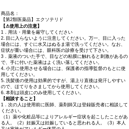
商品名：
【第2類医薬品】エクソテリド
【⚠使用上の注意】
1．用法・用量を厳守してください
2. 目に入らないように注意してください。万一、目に入った
場合には、すぐに水又はぬるま湯で洗ってください。なお、
症状が重い場合には、眼科医の診療を受けて下さい。
3．薬液のついた手で、目などの粘膜に触れると刺激があるの
で、手に付いた薬液はよく洗い落してください。
4. 小児に使用させる場合には、保護者の指導監督のもとに使
用してください。
5. 洗髪後の使用は効果的ですが、湯上り直後は発汗しやすい
ので、ほてりをさましてから使用してください。
6. 本剤は頭皮にのみ使用してください。
【相談すること】
1．次の人は使用前に医師、薬剤師又は登録販売者に相談して
ください。
（1）薬や化粧品等によりアレルギー症状を起こしたことがあ
る人。（2）妊娠又は妊娠していると思われる人。（3）本人
又は家族がアレルギー体質の人。