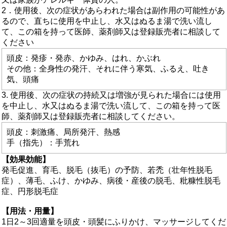
2．使用後、次の症状があらわれた場合は副作用の可能性があ
るので、直ちに使用を中止し、水又はぬるま湯で洗い流し
て、この箱を持って医師、薬剤師又は登録販売者に相談して
ください
頭皮：発疹・発赤、かゆみ、はれ、かぶれ
その他：全身性の発汗、それに伴う寒気、ふるえ、吐き
気、頭痛
3. 使用後、次の症状の持続又は増強が見られた場合には使用
を中止し、水又はぬるま湯で洗い流して、この箱を持って医
師、薬剤師又は登録販売者に相談してください。
頭皮：刺激痛、局所発汗、熱感
手（指先）：手荒れ
【効果効能】
発毛促進、育毛、脱毛（抜毛）の予防、若禿（壮年性脱毛
症）、薄毛、ふけ、かゆみ、病後・産後の脱毛、粃糠性脱毛
症、円形脱毛症
【用法・用量】
1日2～3回適量を頭皮・頭髪にふりかけ、マッサージしてくだ