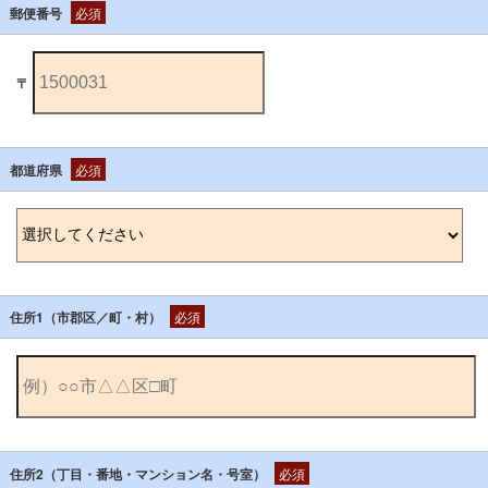
郵便番号
必須
〒
都道府県
必須
住所1（市郡区／町・村）
必須
住所2（丁目・番地・マンション名・号室）
必須