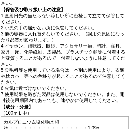
さい。
【保管及び取り扱い上の注意】
1.直射日光の当たらない涼しい所に密栓して立てて保管して
ください。
2.小児の手の届かない所に保管してください。
3.他の容器に入れ替えないでください。（誤用の原因になっ
たり品質が変わります。）
4.イヤホン、補聴器、眼鏡、アクセサリー類、時計、寝具、
家具、床、化学繊維、皮製品、プラスチック類等に付着する
と変質することがあるので、付着しないように注意してくだ
さい。
5.染毛料等を使用している場合は、本剤の使用により、衣類
や枕カバー等への色移りが起こることがあるので注意してく
ださい。
6.火気に近づけないでください。
7.使用期限を過ぎた製品は使用しないでください。また、開
封後使用期限内であっても、速やかに使用してください。
【成分・分量】
（100ｍＬ中）
カルプロニウム塩化物水和
物:・・・・・・・・・・・・・・・・・1.09g