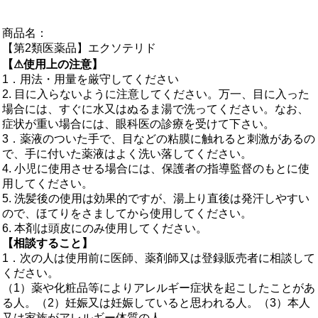
商品名：
【第2類医薬品】エクソテリド
【⚠使用上の注意】
1．用法・用量を厳守してください
2. 目に入らないように注意してください。万一、目に入った
場合には、すぐに水又はぬるま湯で洗ってください。なお、
症状が重い場合には、眼科医の診療を受けて下さい。
3．薬液のついた手で、目などの粘膜に触れると刺激があるの
で、手に付いた薬液はよく洗い落してください。
4. 小児に使用させる場合には、保護者の指導監督のもとに使
用してください。
5. 洗髪後の使用は効果的ですが、湯上り直後は発汗しやすい
ので、ほてりをさましてから使用してください。
6. 本剤は頭皮にのみ使用してください。
【相談すること】
1．次の人は使用前に医師、薬剤師又は登録販売者に相談して
ください。
（1）薬や化粧品等によりアレルギー症状を起こしたことがあ
る人。（2）妊娠又は妊娠していると思われる人。（3）本人
又は家族がアレルギー体質の人。