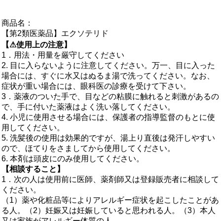
商品名：
【第2類医薬品】エクソテリド
【⚠使用上の注意】
1．用法・用量を厳守してください
2. 目に入らないように注意してください。万一、目に入った
場合には、すぐに水又はぬるま湯で洗ってください。なお、
症状が重い場合には、眼科医の診療を受けて下さい。
3．薬液のついた手で、目などの粘膜に触れると刺激があるの
で、手に付いた薬液はよく洗い落してください。
4. 小児に使用させる場合には、保護者の指導監督のもとに使
用してください。
5. 洗髪後の使用は効果的ですが、湯上り直後は発汗しやすい
ので、ほてりをさましてから使用してください。
6. 本剤は頭皮にのみ使用してください。
【相談すること】
1．次の人は使用前に医師、薬剤師又は登録販売者に相談して
ください。
（1）薬や化粧品等によりアレルギー症状を起こしたことがあ
る人。（2）妊娠又は妊娠していると思われる人。（3）本人
又は家族がアレルギー体質の人。