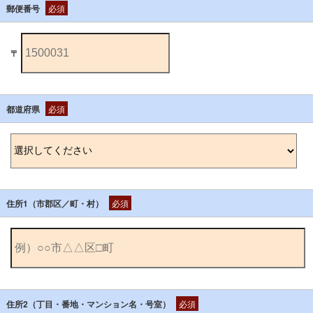
郵便番号
必須
〒
都道府県
必須
住所1（市郡区／町・村）
必須
住所2（丁目・番地・マンション名・号室）
必須