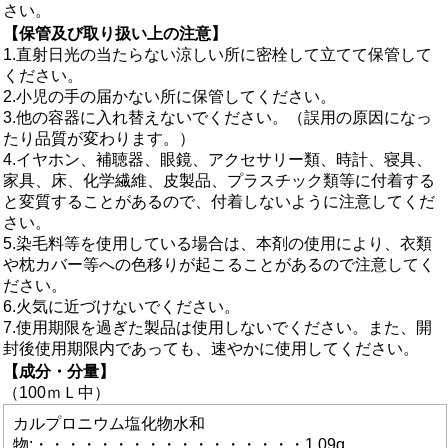
さい。
【保管及び取り扱い上の注意】
1.直射日光の当たらない涼しい所に密栓して立てて保管して
ください。
2.小児の手の届かない所に保管してください。
3.他の容器に入れ替えないでください。（誤用の原因になっ
たり品質が変わります。）
4.イヤホン、補聴器、眼鏡、アクセサリー類、時計、寝具、
家具、床、化学繊維、皮製品、プラスチック類等に付着する
と変質することがあるので、付着しないように注意してくだ
さい。
5.染毛料等を使用している場合は、本剤の使用により、衣類
や枕カバー等への色移りが起こることがあるので注意してく
ださい。
6.火気に近づけないでください。
7.使用期限を過ぎた製品は使用しないでください。また、開
封後使用期限内であっても、速やかに使用してください。
【成分・分量】
（100ｍＬ中）
カルプロニウム塩化物水和
物:・・・・・・・・・・・・・・・・・1.09g