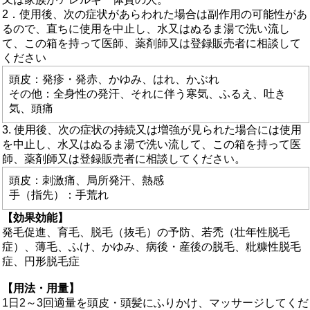
2．使用後、次の症状があらわれた場合は副作用の可能性があ
るので、直ちに使用を中止し、水又はぬるま湯で洗い流し
て、この箱を持って医師、薬剤師又は登録販売者に相談して
ください
頭皮：発疹・発赤、かゆみ、はれ、かぶれ
その他：全身性の発汗、それに伴う寒気、ふるえ、吐き
気、頭痛
3. 使用後、次の症状の持続又は増強が見られた場合には使用
を中止し、水又はぬるま湯で洗い流して、この箱を持って医
師、薬剤師又は登録販売者に相談してください。
頭皮：刺激痛、局所発汗、熱感
手（指先）：手荒れ
【効果効能】
発毛促進、育毛、脱毛（抜毛）の予防、若禿（壮年性脱毛
症）、薄毛、ふけ、かゆみ、病後・産後の脱毛、粃糠性脱毛
症、円形脱毛症
【用法・用量】
1日2～3回適量を頭皮・頭髪にふりかけ、マッサージしてくだ