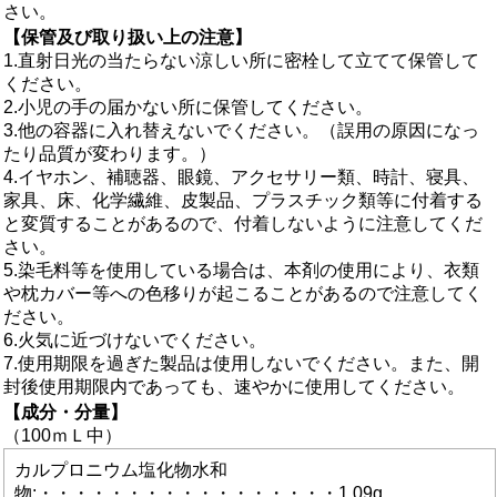
さい。
【保管及び取り扱い上の注意】
1.直射日光の当たらない涼しい所に密栓して立てて保管して
ください。
2.小児の手の届かない所に保管してください。
3.他の容器に入れ替えないでください。（誤用の原因になっ
たり品質が変わります。）
4.イヤホン、補聴器、眼鏡、アクセサリー類、時計、寝具、
家具、床、化学繊維、皮製品、プラスチック類等に付着する
と変質することがあるので、付着しないように注意してくだ
さい。
5.染毛料等を使用している場合は、本剤の使用により、衣類
や枕カバー等への色移りが起こることがあるので注意してく
ださい。
6.火気に近づけないでください。
7.使用期限を過ぎた製品は使用しないでください。また、開
封後使用期限内であっても、速やかに使用してください。
【成分・分量】
（100ｍＬ中）
カルプロニウム塩化物水和
物:・・・・・・・・・・・・・・・・・1.09g