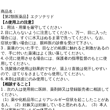
商品名：
【第2類医薬品】エクソテリド
【⚠使用上の注意】
1．用法・用量を厳守してください
2. 目に入らないように注意してください。万一、目に入った
場合には、すぐに水又はぬるま湯で洗ってください。なお、
症状が重い場合には、眼科医の診療を受けて下さい。
3．薬液のついた手で、目などの粘膜に触れると刺激があるの
で、手に付いた薬液はよく洗い落してください。
4. 小児に使用させる場合には、保護者の指導監督のもとに使
用してください。
5. 洗髪後の使用は効果的ですが、湯上り直後は発汗しやすい
ので、ほてりをさましてから使用してください。
6. 本剤は頭皮にのみ使用してください。
【相談すること】
1．次の人は使用前に医師、薬剤師又は登録販売者に相談して
ください。
（1）薬や化粧品等によりアレルギー症状を起こしたことがあ
る人。（2）妊娠又は妊娠していると思われる人。（3）本人
又は家族がアレルギー体質の人。