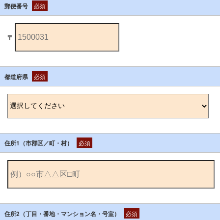
郵便番号
必須
〒
都道府県
必須
住所1（市郡区／町・村）
必須
住所2（丁目・番地・マンション名・号室）
必須