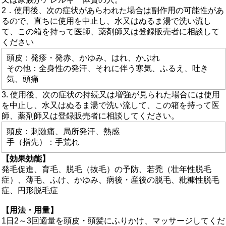
2．使用後、次の症状があらわれた場合は副作用の可能性があ
るので、直ちに使用を中止し、水又はぬるま湯で洗い流し
て、この箱を持って医師、薬剤師又は登録販売者に相談して
ください
頭皮：発疹・発赤、かゆみ、はれ、かぶれ
その他：全身性の発汗、それに伴う寒気、ふるえ、吐き
気、頭痛
3. 使用後、次の症状の持続又は増強が見られた場合には使用
を中止し、水又はぬるま湯で洗い流して、この箱を持って医
師、薬剤師又は登録販売者に相談してください。
頭皮：刺激痛、局所発汗、熱感
手（指先）：手荒れ
【効果効能】
発毛促進、育毛、脱毛（抜毛）の予防、若禿（壮年性脱毛
症）、薄毛、ふけ、かゆみ、病後・産後の脱毛、粃糠性脱毛
症、円形脱毛症
【用法・用量】
1日2～3回適量を頭皮・頭髪にふりかけ、マッサージしてくだ