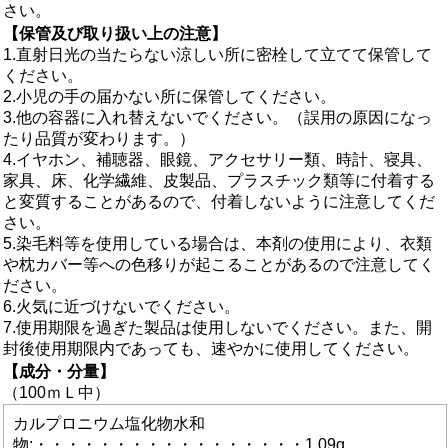
さい。
【保管及び取り扱い上の注意】
1.直射日光の当たらない涼しい所に密栓して立てて保管して
ください。
2.小児の手の届かない所に保管してください。
3.他の容器に入れ替えないでください。（誤用の原因になっ
たり品質が変わります。）
4.イヤホン、補聴器、眼鏡、アクセサリー類、時計、寝具、
家具、床、化学繊維、皮製品、プラスチック類等に付着する
と変質することがあるので、付着しないように注意してくだ
さい。
5.染毛料等を使用している場合は、本剤の使用により、衣類
や枕カバー等への色移りが起こることがあるので注意してく
ださい。
6.火気に近づけないでください。
7.使用期限を過ぎた製品は使用しないでください。また、開
封後使用期限内であっても、速やかに使用してください。
【成分・分量】
（100ｍＬ中）
カルプロニウム塩化物水和
物:・・・・・・・・・・・・・・・・・1.09g