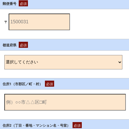
郵便番号
必須
〒
都道府県
必須
住所1（市郡区／町・村）
必須
住所2（丁目・番地・マンション名・号室）
必須