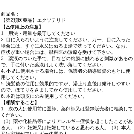
商品名：
【第2類医薬品】エクソテリド
【⚠使用上の注意】
1．用法・用量を厳守してください
2. 目に入らないように注意してください。万一、目に入った
場合には、すぐに水又はぬるま湯で洗ってください。なお、
症状が重い場合には、眼科医の診療を受けて下さい。
3．薬液のついた手で、目などの粘膜に触れると刺激があるの
で、手に付いた薬液はよく洗い落してください。
4. 小児に使用させる場合には、保護者の指導監督のもとに使
用してください。
5. 洗髪後の使用は効果的ですが、湯上り直後は発汗しやすい
ので、ほてりをさましてから使用してください。
6. 本剤は頭皮にのみ使用してください。
【相談すること】
1．次の人は使用前に医師、薬剤師又は登録販売者に相談して
ください。
（1）薬や化粧品等によりアレルギー症状を起こしたことがあ
る人。（2）妊娠又は妊娠していると思われる人。（3）本人
又は家族がアレルギー体質の人。