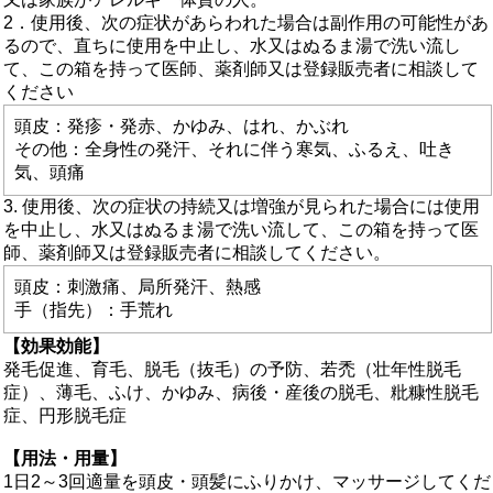
2．使用後、次の症状があらわれた場合は副作用の可能性があ
るので、直ちに使用を中止し、水又はぬるま湯で洗い流し
て、この箱を持って医師、薬剤師又は登録販売者に相談して
ください
頭皮：発疹・発赤、かゆみ、はれ、かぶれ
その他：全身性の発汗、それに伴う寒気、ふるえ、吐き
気、頭痛
3. 使用後、次の症状の持続又は増強が見られた場合には使用
を中止し、水又はぬるま湯で洗い流して、この箱を持って医
師、薬剤師又は登録販売者に相談してください。
頭皮：刺激痛、局所発汗、熱感
手（指先）：手荒れ
【効果効能】
発毛促進、育毛、脱毛（抜毛）の予防、若禿（壮年性脱毛
症）、薄毛、ふけ、かゆみ、病後・産後の脱毛、粃糠性脱毛
症、円形脱毛症
【用法・用量】
1日2～3回適量を頭皮・頭髪にふりかけ、マッサージしてくだ