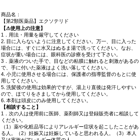
商品名：
【第2類医薬品】エクソテリド
【⚠使用上の注意】
1．用法・用量を厳守してください
2. 目に入らないように注意してください。万一、目に入った
場合には、すぐに水又はぬるま湯で洗ってください。なお、
症状が重い場合には、眼科医の診療を受けて下さい。
3．薬液のついた手で、目などの粘膜に触れると刺激があるの
で、手に付いた薬液はよく洗い落してください。
4. 小児に使用させる場合には、保護者の指導監督のもとに使
用してください。
5. 洗髪後の使用は効果的ですが、湯上り直後は発汗しやすい
ので、ほてりをさましてから使用してください。
6. 本剤は頭皮にのみ使用してください。
【相談すること】
1．次の人は使用前に医師、薬剤師又は登録販売者に相談して
ください。
（1）薬や化粧品等によりアレルギー症状を起こしたことがあ
る人。（2）妊娠又は妊娠していると思われる人。（3）本人
又は家族がアレルギー体質の人。