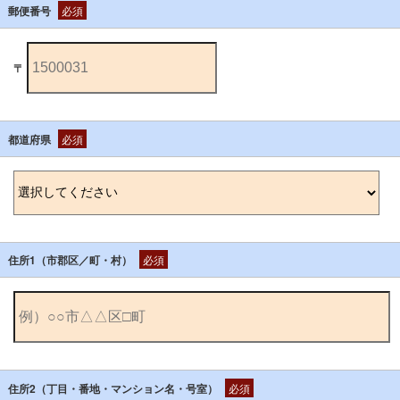
郵便番号
必須
〒
都道府県
必須
住所1（市郡区／町・村）
必須
住所2（丁目・番地・マンション名・号室）
必須