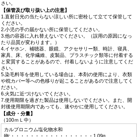
さい。
【保管及び取り扱い上の注意】
1.直射日光の当たらない涼しい所に密栓して立てて保管して
ください。
2.小児の手の届かない所に保管してください。
3.他の容器に入れ替えないでください。（誤用の原因になっ
たり品質が変わります。）
4.イヤホン、補聴器、眼鏡、アクセサリー類、時計、寝具、
家具、床、化学繊維、皮製品、プラスチック類等に付着する
と変質することがあるので、付着しないように注意してくだ
さい。
5.染毛料等を使用している場合は、本剤の使用により、衣類
や枕カバー等への色移りが起こることがあるので注意してく
ださい。
6.火気に近づけないでください。
7.使用期限を過ぎた製品は使用しないでください。また、開
封後使用期限内であっても、速やかに使用してください。
【成分・分量】
（100ｍＬ中）
カルプロニウム塩化物水和
物:・・・・・・・・・・・・・・・・・1.09g