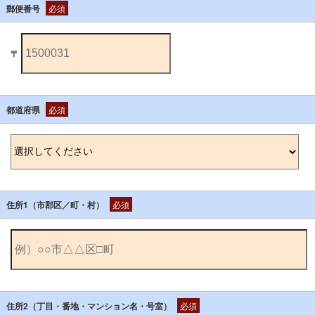
郵便番号
必須
〒
都道府県
必須
住所1（市郡区／町・村）
必須
住所2（丁目・番地・マンション名・号室）
必須