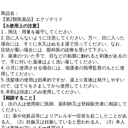
商品名：
【第2類医薬品】エクソテリド
【⚠使用上の注意】
1．用法・用量を厳守してください
2. 目に入らないように注意してください。万一、目に入った
場合には、すぐに水又はぬるま湯で洗ってください。なお、
症状が重い場合には、眼科医の診療を受けて下さい。
3．薬液のついた手で、目などの粘膜に触れると刺激があるの
で、手に付いた薬液はよく洗い落してください。
4. 小児に使用させる場合には、保護者の指導監督のもとに使
用してください。
5. 洗髪後の使用は効果的ですが、湯上り直後は発汗しやすい
ので、ほてりをさましてから使用してください。
6. 本剤は頭皮にのみ使用してください。
【相談すること】
1．次の人は使用前に医師、薬剤師又は登録販売者に相談して
ください。
（1）薬や化粧品等によりアレルギー症状を起こしたことがあ
る人。（2）妊娠又は妊娠していると思われる人。（3）本人
又は家族がアレルギー体質の人。