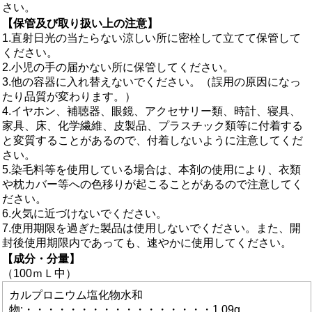
さい。
【保管及び取り扱い上の注意】
1.直射日光の当たらない涼しい所に密栓して立てて保管して
ください。
2.小児の手の届かない所に保管してください。
3.他の容器に入れ替えないでください。（誤用の原因になっ
たり品質が変わります。）
4.イヤホン、補聴器、眼鏡、アクセサリー類、時計、寝具、
家具、床、化学繊維、皮製品、プラスチック類等に付着する
と変質することがあるので、付着しないように注意してくだ
さい。
5.染毛料等を使用している場合は、本剤の使用により、衣類
や枕カバー等への色移りが起こることがあるので注意してく
ださい。
6.火気に近づけないでください。
7.使用期限を過ぎた製品は使用しないでください。また、開
封後使用期限内であっても、速やかに使用してください。
【成分・分量】
（100ｍＬ中）
カルプロニウム塩化物水和
物:・・・・・・・・・・・・・・・・・1.09g