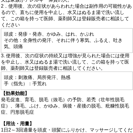
2．使用後、次の症状があらわれた場合は副作用の可能性があ
るので、直ちに使用を中止し、水又はぬるま湯で洗い流し
て、この箱を持って医師、薬剤師又は登録販売者に相談して
ください
頭皮：発疹・発赤、かゆみ、はれ、かぶれ
その他：全身性の発汗、それに伴う寒気、ふるえ、吐き
気、頭痛
3. 使用後、次の症状の持続又は増強が見られた場合には使用
を中止し、水又はぬるま湯で洗い流して、この箱を持って医
師、薬剤師又は登録販売者に相談してください。
頭皮：刺激痛、局所発汗、熱感
手（指先）：手荒れ
【効果効能】
発毛促進、育毛、脱毛（抜毛）の予防、若禿（壮年性脱毛
症）、薄毛、ふけ、かゆみ、病後・産後の脱毛、粃糠性脱毛
症、円形脱毛症
【用法・用量】
1日2～3回適量を頭皮・頭髪にふりかけ、マッサージしてくだ