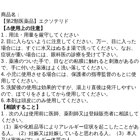
商品名：
【第2類医薬品】エクソテリド
【⚠使用上の注意】
1．用法・用量を厳守してください
2. 目に入らないように注意してください。万一、目に入った
場合には、すぐに水又はぬるま湯で洗ってください。なお、
症状が重い場合には、眼科医の診療を受けて下さい。
3．薬液のついた手で、目などの粘膜に触れると刺激があるの
で、手に付いた薬液はよく洗い落してください。
4. 小児に使用させる場合には、保護者の指導監督のもとに使
用してください。
5. 洗髪後の使用は効果的ですが、湯上り直後は発汗しやすい
ので、ほてりをさましてから使用してください。
6. 本剤は頭皮にのみ使用してください。
【相談すること】
1．次の人は使用前に医師、薬剤師又は登録販売者に相談して
ください。
（1）薬や化粧品等によりアレルギー症状を起こしたことがあ
る人。（2）妊娠又は妊娠していると思われる人。（3）本人
又は家族がアレルギー体質の人。