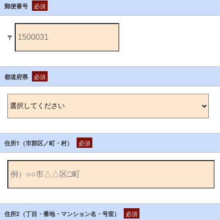
郵便番号
必須
〒
都道府県
必須
住所1（市郡区／町・村）
必須
住所2（丁目・番地・マンション名・号室）
必須