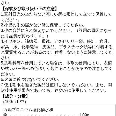
さい。
【保管及び取り扱い上の注意】
1.直射日光の当たらない涼しい所に密栓して立てて保管して
ください。
2.小児の手の届かない所に保管してください。
3.他の容器に入れ替えないでください。（誤用の原因になっ
たり品質が変わります。）
4.イヤホン、補聴器、眼鏡、アクセサリー類、時計、寝具、
家具、床、化学繊維、皮製品、プラスチック類等に付着する
と変質することがあるので、付着しないように注意してくだ
さい。
5.染毛料等を使用している場合は、本剤の使用により、衣類
や枕カバー等への色移りが起こることがあるので注意してく
ださい。
6.火気に近づけないでください。
7.使用期限を過ぎた製品は使用しないでください。また、開
封後使用期限内であっても、速やかに使用してください。
【成分・分量】
（100ｍＬ中）
カルプロニウム塩化物水和
物:・・・・・・・・・・・・・・・・・1.09g