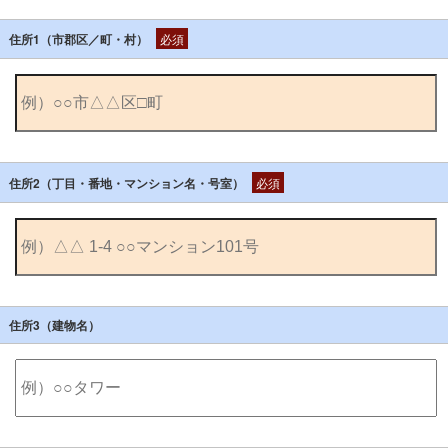
住所1（市郡区／町・村）
必須
住所2（丁目・番地・マンション名・号室）
必須
住所3（建物名）