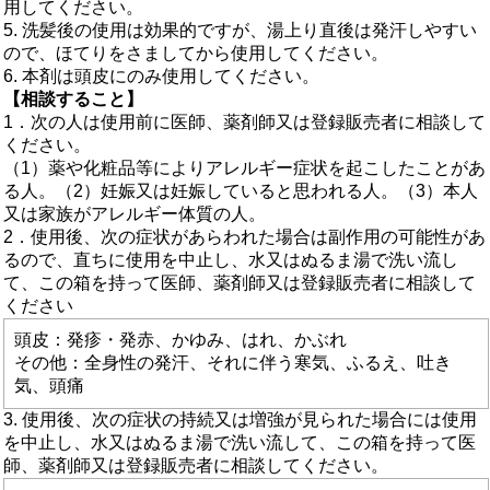
用してください。
5. 洗髪後の使用は効果的ですが、湯上り直後は発汗しやすい
ので、ほてりをさましてから使用してください。
6. 本剤は頭皮にのみ使用してください。
【相談すること】
1．次の人は使用前に医師、薬剤師又は登録販売者に相談して
ください。
（1）薬や化粧品等によりアレルギー症状を起こしたことがあ
る人。（2）妊娠又は妊娠していると思われる人。（3）本人
又は家族がアレルギー体質の人。
2．使用後、次の症状があらわれた場合は副作用の可能性があ
るので、直ちに使用を中止し、水又はぬるま湯で洗い流し
て、この箱を持って医師、薬剤師又は登録販売者に相談して
ください
頭皮：発疹・発赤、かゆみ、はれ、かぶれ
その他：全身性の発汗、それに伴う寒気、ふるえ、吐き
気、頭痛
3. 使用後、次の症状の持続又は増強が見られた場合には使用
を中止し、水又はぬるま湯で洗い流して、この箱を持って医
師、薬剤師又は登録販売者に相談してください。