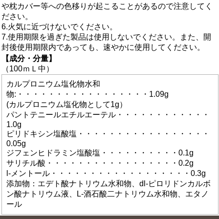
や枕カバー等への色移りが起こることがあるので注意してく
ださい。
6.火気に近づけないでください。
7.使用期限を過ぎた製品は使用しないでください。また、開
封後使用期限内であっても、速やかに使用してください。
【成分・分量】
（100ｍＬ中）
カルプロニウム塩化物水和
物:・・・・・・・・・・・・・・・・・1.09g
(カルプロニウム塩化物として1g）
パントテニールエチルエーテル・・・・・・・・・・・・
1.0g
ピリドキシン塩酸塩・・・・・・・・・・・・・・・・・
0.05g
ジフェンヒドラミン塩酸塩・・・・・・・・・・0.1g
サリチル酸・・・・・・・・・・・・・・・・・0.2g
l-メントール・・・・・・・・・・・・・・・・・・0.3g
添加物：エデト酸ナトリウム水和物、dl-ピロリドンカルボ
ン酸ナトリウム液、L-酒石酸二ナトリウム水和物、エタノ
ール