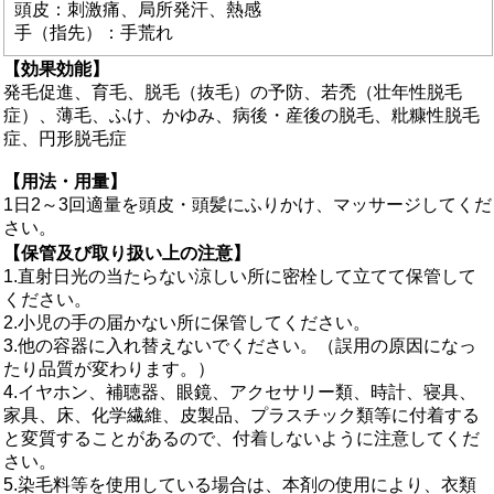
頭皮：刺激痛、局所発汗、熱感
手（指先）：手荒れ
【効果効能】
発毛促進、育毛、脱毛（抜毛）の予防、若禿（壮年性脱毛
症）、薄毛、ふけ、かゆみ、病後・産後の脱毛、粃糠性脱毛
症、円形脱毛症
【用法・用量】
1日2～3回適量を頭皮・頭髪にふりかけ、マッサージしてくだ
さい。
【保管及び取り扱い上の注意】
1.直射日光の当たらない涼しい所に密栓して立てて保管して
ください。
2.小児の手の届かない所に保管してください。
3.他の容器に入れ替えないでください。（誤用の原因になっ
たり品質が変わります。）
4.イヤホン、補聴器、眼鏡、アクセサリー類、時計、寝具、
家具、床、化学繊維、皮製品、プラスチック類等に付着する
と変質することがあるので、付着しないように注意してくだ
さい。
5.染毛料等を使用している場合は、本剤の使用により、衣類