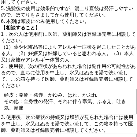
用してください。
5. 洗髪後の使用は効果的ですが、湯上り直後は発汗しやすい
ので、ほてりをさましてから使用してください。
6. 本剤は頭皮にのみ使用してください。
【相談すること】
1．次の人は使用前に医師、薬剤師又は登録販売者に相談して
ください。
（1）薬や化粧品等によりアレルギー症状を起こしたことがあ
る人。（2）妊娠又は妊娠していると思われる人。（3）本人
又は家族がアレルギー体質の人。
2．使用後、次の症状があらわれた場合は副作用の可能性があ
るので、直ちに使用を中止し、水又はぬるま湯で洗い流し
て、この箱を持って医師、薬剤師又は登録販売者に相談して
ください
頭皮：発疹・発赤、かゆみ、はれ、かぶれ
その他：全身性の発汗、それに伴う寒気、ふるえ、吐き
気、頭痛
3. 使用後、次の症状の持続又は増強が見られた場合には使用
を中止し、水又はぬるま湯で洗い流して、この箱を持って医
師、薬剤師又は登録販売者に相談してください。