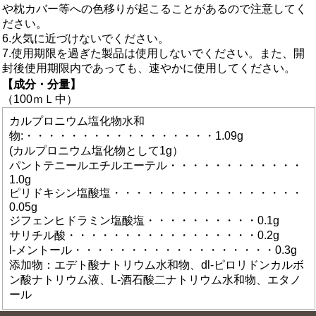
や枕カバー等への色移りが起こることがあるので注意してく
ださい。
6.火気に近づけないでください。
7.使用期限を過ぎた製品は使用しないでください。また、開
封後使用期限内であっても、速やかに使用してください。
【成分・分量】
（100ｍＬ中）
カルプロニウム塩化物水和
物:・・・・・・・・・・・・・・・・・1.09g
(カルプロニウム塩化物として1g）
パントテニールエチルエーテル・・・・・・・・・・・・
1.0g
ピリドキシン塩酸塩・・・・・・・・・・・・・・・・・
0.05g
ジフェンヒドラミン塩酸塩・・・・・・・・・・0.1g
サリチル酸・・・・・・・・・・・・・・・・・0.2g
l-メントール・・・・・・・・・・・・・・・・・・0.3g
添加物：エデト酸ナトリウム水和物、dl-ピロリドンカルボ
ン酸ナトリウム液、L-酒石酸二ナトリウム水和物、エタノ
ール