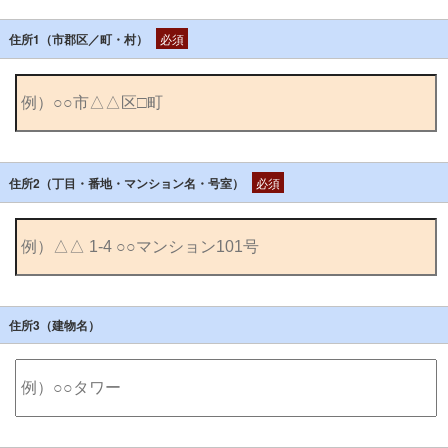
住所1（市郡区／町・村）
必須
住所2（丁目・番地・マンション名・号室）
必須
住所3（建物名）