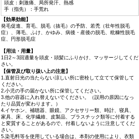
頭皮：刺激痛、局所発汗、熱感
手（指先）：手荒れ
【効果効能】
発毛促進、育毛、脱毛（抜毛）の予防、若禿（壮年性脱毛
症）、薄毛、ふけ、かゆみ、病後・産後の脱毛、粃糠性脱毛
症、円形脱毛症
【用法・用量】
1日2～3回適量を頭皮・頭髪にふりかけ、マッサージしてくだ
さい。
【保管及び取り扱い上の注意】
1.直射日光の当たらない涼しい所に密栓して立てて保管して
ください。
2.小児の手の届かない所に保管してください。
3.他の容器に入れ替えないでください。（誤用の原因になっ
たり品質が変わります。）
4.イヤホン、補聴器、眼鏡、アクセサリー類、時計、寝具、
家具、床、化学繊維、皮製品、プラスチック類等に付着する
と変質することがあるので、付着しないように注意してくだ
さい。
5.染毛料等を使用している場合は、本剤の使用により、衣類