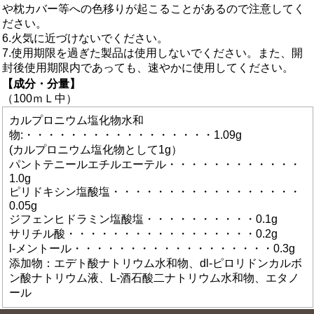
や枕カバー等への色移りが起こることがあるので注意してく
ださい。
6.火気に近づけないでください。
7.使用期限を過ぎた製品は使用しないでください。また、開
封後使用期限内であっても、速やかに使用してください。
【成分・分量】
（100ｍＬ中）
カルプロニウム塩化物水和
物:・・・・・・・・・・・・・・・・・1.09g
(カルプロニウム塩化物として1g）
パントテニールエチルエーテル・・・・・・・・・・・・
1.0g
ピリドキシン塩酸塩・・・・・・・・・・・・・・・・・
0.05g
ジフェンヒドラミン塩酸塩・・・・・・・・・・0.1g
サリチル酸・・・・・・・・・・・・・・・・・0.2g
l-メントール・・・・・・・・・・・・・・・・・・0.3g
添加物：エデト酸ナトリウム水和物、dl-ピロリドンカルボ
ン酸ナトリウム液、L-酒石酸二ナトリウム水和物、エタノ
ール