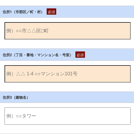
住所1（市郡区／町・村）
必須
住所2（丁目・番地・マンション名・号室）
必須
住所3（建物名）