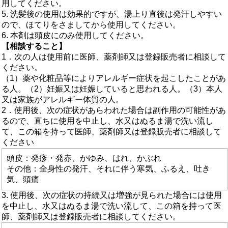
用してください。
5. 洗髪後の使用は効果的ですが、湯上り直後は発汗しやすい
ので、ほてりをさましてから使用してください。
6. 本剤は頭皮にのみ使用してください。
【相談すること】
1．次の人は使用前に医師、薬剤師又は登録販売者に相談して
ください。
（1）薬や化粧品等によりアレルギー症状を起こしたことがあ
る人。（2）妊娠又は妊娠していると思われる人。（3）本人
又は家族がアレルギー体質の人。
2．使用後、次の症状があらわれた場合は副作用の可能性があ
るので、直ちに使用を中止し、水又はぬるま湯で洗い流し
て、この箱を持って医師、薬剤師又は登録販売者に相談して
ください
頭皮：発疹・発赤、かゆみ、はれ、かぶれ
その他：全身性の発汗、それに伴う寒気、ふるえ、吐き
気、頭痛
3. 使用後、次の症状の持続又は増強が見られた場合には使用
を中止し、水又はぬるま湯で洗い流して、この箱を持って医
師、薬剤師又は登録販売者に相談してください。