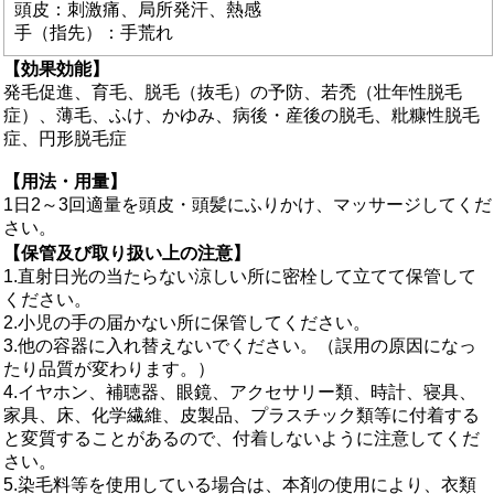
頭皮：刺激痛、局所発汗、熱感
手（指先）：手荒れ
【効果効能】
発毛促進、育毛、脱毛（抜毛）の予防、若禿（壮年性脱毛
症）、薄毛、ふけ、かゆみ、病後・産後の脱毛、粃糠性脱毛
症、円形脱毛症
【用法・用量】
1日2～3回適量を頭皮・頭髪にふりかけ、マッサージしてくだ
さい。
【保管及び取り扱い上の注意】
1.直射日光の当たらない涼しい所に密栓して立てて保管して
ください。
2.小児の手の届かない所に保管してください。
3.他の容器に入れ替えないでください。（誤用の原因になっ
たり品質が変わります。）
4.イヤホン、補聴器、眼鏡、アクセサリー類、時計、寝具、
家具、床、化学繊維、皮製品、プラスチック類等に付着する
と変質することがあるので、付着しないように注意してくだ
さい。
5.染毛料等を使用している場合は、本剤の使用により、衣類