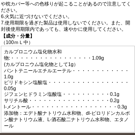
や枕カバー等への色移りが起こることがあるので注意してく
ださい。
6.火気に近づけないでください。
7.使用期限を過ぎた製品は使用しないでください。また、開
封後使用期限内であっても、速やかに使用してください。
【成分・分量】
（100ｍＬ中）
カルプロニウム塩化物水和
物:・・・・・・・・・・・・・・・・・1.09g
(カルプロニウム塩化物として1g）
パントテニールエチルエーテル・・・・・・・・・・・・
1.0g
ピリドキシン塩酸塩・・・・・・・・・・・・・・・・・
0.05g
ジフェンヒドラミン塩酸塩・・・・・・・・・・0.1g
サリチル酸・・・・・・・・・・・・・・・・・0.2g
l-メントール・・・・・・・・・・・・・・・・・・0.3g
添加物：エデト酸ナトリウム水和物、dl-ピロリドンカルボ
ン酸ナトリウム液、L-酒石酸二ナトリウム水和物、エタノ
ール