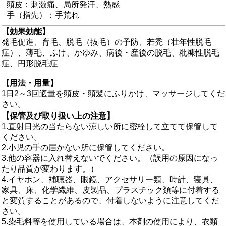
頭皮：刺激痛、局所発汗、熱感
手（指先）：手荒れ
【効果効能】
発毛促進、育毛、脱毛（抜毛）の予防、若禿（壮年性脱毛
症）、薄毛、ふけ、かゆみ、病後・産後の脱毛、粃糠性脱毛
症、円形脱毛症
【用法・用量】
1日2～3回適量を頭皮・頭髪にふりかけ、マッサージしてくだ
さい。
【保管及び取り扱い上の注意】
1.直射日光の当たらない涼しい所に密栓して立てて保管して
ください。
2.小児の手の届かない所に保管してください。
3.他の容器に入れ替えないでください。（誤用の原因になっ
たり品質が変わります。）
4.イヤホン、補聴器、眼鏡、アクセサリー類、時計、寝具、
家具、床、化学繊維、皮製品、プラスチック類等に付着する
と変質することがあるので、付着しないように注意してくだ
さい。
5.染毛料等を使用している場合は、本剤の使用により、衣類