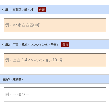
住所1（市郡区／町・村）
必須
住所2（丁目・番地・マンション名・号室）
必須
住所3（建物名）