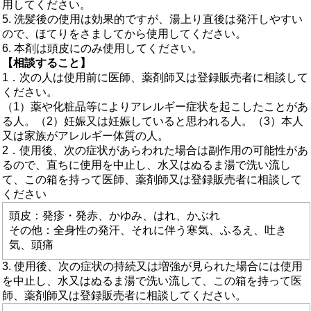
用してください。
5. 洗髪後の使用は効果的ですが、湯上り直後は発汗しやすい
ので、ほてりをさましてから使用してください。
6. 本剤は頭皮にのみ使用してください。
【相談すること】
1．次の人は使用前に医師、薬剤師又は登録販売者に相談して
ください。
（1）薬や化粧品等によりアレルギー症状を起こしたことがあ
る人。（2）妊娠又は妊娠していると思われる人。（3）本人
又は家族がアレルギー体質の人。
2．使用後、次の症状があらわれた場合は副作用の可能性があ
るので、直ちに使用を中止し、水又はぬるま湯で洗い流し
て、この箱を持って医師、薬剤師又は登録販売者に相談して
ください
頭皮：発疹・発赤、かゆみ、はれ、かぶれ
その他：全身性の発汗、それに伴う寒気、ふるえ、吐き
気、頭痛
3. 使用後、次の症状の持続又は増強が見られた場合には使用
を中止し、水又はぬるま湯で洗い流して、この箱を持って医
師、薬剤師又は登録販売者に相談してください。