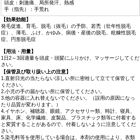
頭皮：刺激痛、局所発汗、熱感
手（指先）：手荒れ
【効果効能】
発毛促進、育毛、脱毛（抜毛）の予防、若禿（壮年性脱毛
症）、薄毛、ふけ、かゆみ、病後・産後の脱毛、粃糠性脱毛
症、円形脱毛症
【用法・用量】
1日2～3回適量を頭皮・頭髪にふりかけ、マッサージしてくだ
さい。
【保管及び取り扱い上の注意】
1.直射日光の当たらない涼しい所に密栓して立てて保管して
ください。
2.小児の手の届かない所に保管してください。
3.他の容器に入れ替えないでください。（誤用の原因になっ
たり品質が変わります。）
4.イヤホン、補聴器、眼鏡、アクセサリー類、時計、寝具、
家具、床、化学繊維、皮製品、プラスチック類等に付着する
と変質することがあるので、付着しないように注意してくだ
さい。
5.染毛料等を使用している場合は、本剤の使用により、衣類