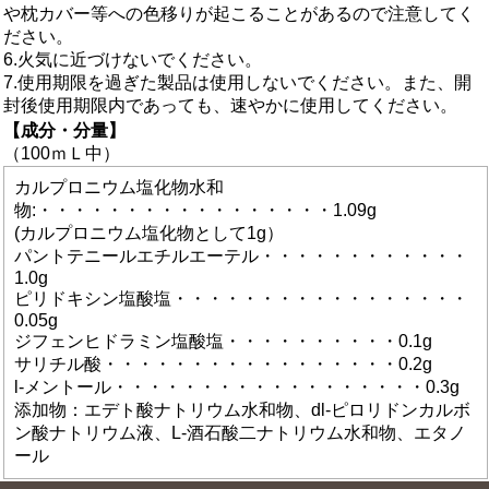
や枕カバー等への色移りが起こることがあるので注意してく
ださい。
6.火気に近づけないでください。
7.使用期限を過ぎた製品は使用しないでください。また、開
封後使用期限内であっても、速やかに使用してください。
【成分・分量】
（100ｍＬ中）
カルプロニウム塩化物水和
物:・・・・・・・・・・・・・・・・・1.09g
(カルプロニウム塩化物として1g）
パントテニールエチルエーテル・・・・・・・・・・・・
1.0g
ピリドキシン塩酸塩・・・・・・・・・・・・・・・・・
0.05g
ジフェンヒドラミン塩酸塩・・・・・・・・・・0.1g
サリチル酸・・・・・・・・・・・・・・・・・0.2g
l-メントール・・・・・・・・・・・・・・・・・・0.3g
添加物：エデト酸ナトリウム水和物、dl-ピロリドンカルボ
ン酸ナトリウム液、L-酒石酸二ナトリウム水和物、エタノ
ール