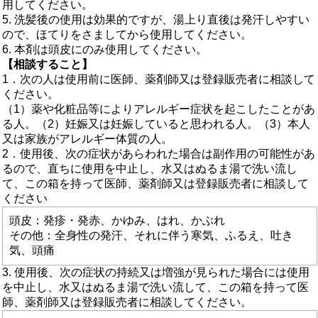
用してください。
5. 洗髪後の使用は効果的ですが、湯上り直後は発汗しやすい
ので、ほてりをさましてから使用してください。
6. 本剤は頭皮にのみ使用してください。
【相談すること】
1．次の人は使用前に医師、薬剤師又は登録販売者に相談して
ください。
（1）薬や化粧品等によりアレルギー症状を起こしたことがあ
る人。（2）妊娠又は妊娠していると思われる人。（3）本人
又は家族がアレルギー体質の人。
2．使用後、次の症状があらわれた場合は副作用の可能性があ
るので、直ちに使用を中止し、水又はぬるま湯で洗い流し
て、この箱を持って医師、薬剤師又は登録販売者に相談して
ください
頭皮：発疹・発赤、かゆみ、はれ、かぶれ
その他：全身性の発汗、それに伴う寒気、ふるえ、吐き
気、頭痛
3. 使用後、次の症状の持続又は増強が見られた場合には使用
を中止し、水又はぬるま湯で洗い流して、この箱を持って医
師、薬剤師又は登録販売者に相談してください。