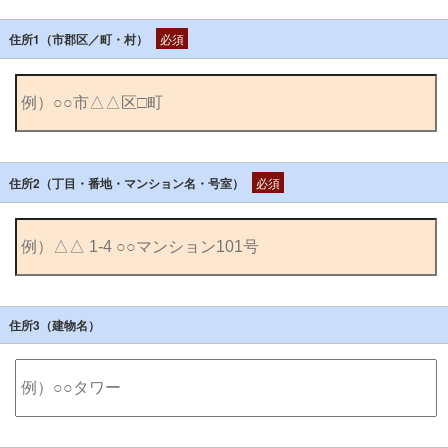
住所1（市郡区／町・村）
必須
住所2（丁目・番地・マンション名・号室）
必須
住所3（建物名）