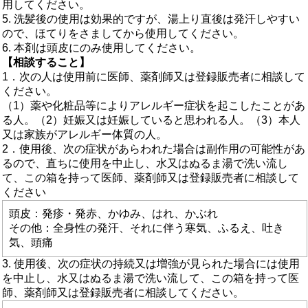
用してください。
5. 洗髪後の使用は効果的ですが、湯上り直後は発汗しやすい
ので、ほてりをさましてから使用してください。
6. 本剤は頭皮にのみ使用してください。
【相談すること】
1．次の人は使用前に医師、薬剤師又は登録販売者に相談して
ください。
（1）薬や化粧品等によりアレルギー症状を起こしたことがあ
る人。（2）妊娠又は妊娠していると思われる人。（3）本人
又は家族がアレルギー体質の人。
2．使用後、次の症状があらわれた場合は副作用の可能性があ
るので、直ちに使用を中止し、水又はぬるま湯で洗い流し
て、この箱を持って医師、薬剤師又は登録販売者に相談して
ください
頭皮：発疹・発赤、かゆみ、はれ、かぶれ
その他：全身性の発汗、それに伴う寒気、ふるえ、吐き
気、頭痛
3. 使用後、次の症状の持続又は増強が見られた場合には使用
を中止し、水又はぬるま湯で洗い流して、この箱を持って医
師、薬剤師又は登録販売者に相談してください。