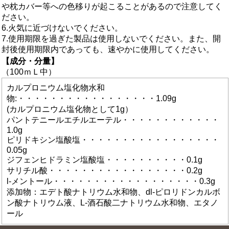
や枕カバー等への色移りが起こることがあるので注意してく
ださい。
6.火気に近づけないでください。
7.使用期限を過ぎた製品は使用しないでください。また、開
封後使用期限内であっても、速やかに使用してください。
【成分・分量】
（100ｍＬ中）
カルプロニウム塩化物水和
物:・・・・・・・・・・・・・・・・・1.09g
(カルプロニウム塩化物として1g）
パントテニールエチルエーテル・・・・・・・・・・・・
1.0g
ピリドキシン塩酸塩・・・・・・・・・・・・・・・・・
0.05g
ジフェンヒドラミン塩酸塩・・・・・・・・・・0.1g
サリチル酸・・・・・・・・・・・・・・・・・0.2g
l-メントール・・・・・・・・・・・・・・・・・・0.3g
添加物：エデト酸ナトリウム水和物、dl-ピロリドンカルボ
ン酸ナトリウム液、L-酒石酸二ナトリウム水和物、エタノ
ール