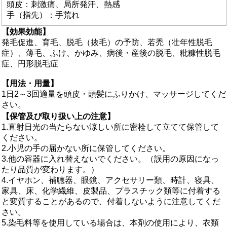
頭皮：刺激痛、局所発汗、熱感
手（指先）：手荒れ
【効果効能】
発毛促進、育毛、脱毛（抜毛）の予防、若禿（壮年性脱毛
症）、薄毛、ふけ、かゆみ、病後・産後の脱毛、粃糠性脱毛
症、円形脱毛症
【用法・用量】
1日2～3回適量を頭皮・頭髪にふりかけ、マッサージしてくだ
さい。
【保管及び取り扱い上の注意】
1.直射日光の当たらない涼しい所に密栓して立てて保管して
ください。
2.小児の手の届かない所に保管してください。
3.他の容器に入れ替えないでください。（誤用の原因になっ
たり品質が変わります。）
4.イヤホン、補聴器、眼鏡、アクセサリー類、時計、寝具、
家具、床、化学繊維、皮製品、プラスチック類等に付着する
と変質することがあるので、付着しないように注意してくだ
さい。
5.染毛料等を使用している場合は、本剤の使用により、衣類