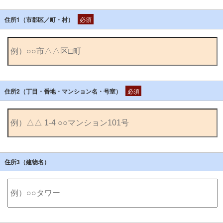
住所1（市郡区／町・村）
必須
住所2（丁目・番地・マンション名・号室）
必須
住所3（建物名）