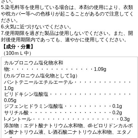
さい。
5.染毛料等を使用している場合は、本剤の使用により、衣類
や枕カバー等への色移りが起こることがあるので注意してく
ださい。
6.火気に近づけないでください。
7.使用期限を過ぎた製品は使用しないでください。また、開
封後使用期限内であっても、速やかに使用してください。
【成分・分量】
（100ｍＬ中）
カルプロニウム塩化物水和
物:・・・・・・・・・・・・・・・・・1.09g
(カルプロニウム塩化物として1g）
パントテニールエチルエーテル・・・・・・・・・・・・
1.0g
ピリドキシン塩酸塩・・・・・・・・・・・・・・・・・
0.05g
ジフェンヒドラミン塩酸塩・・・・・・・・・・0.1g
サリチル酸・・・・・・・・・・・・・・・・・0.2g
l-メントール・・・・・・・・・・・・・・・・・・0.3g
添加物：エデト酸ナトリウム水和物、dl-ピロリドンカルボ
ン酸ナトリウム液、L-酒石酸二ナトリウム水和物、エタノ