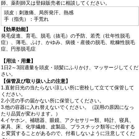
師、薬剤師又は登録販売者に相談してください。
頭皮：刺激痛、局所発汗、熱感
手（指先）：手荒れ
【効果効能】
発毛促進、育毛、脱毛（抜毛）の予防、若禿（壮年性脱毛
症）、薄毛、ふけ、かゆみ、病後・産後の脱毛、粃糠性脱毛
症、円形脱毛症
【用法・用量】
1日2～3回適量を頭皮・頭髪にふりかけ、マッサージしてくだ
さい。
【保管及び取り扱い上の注意】
1.直射日光の当たらない涼しい所に密栓して立てて保管して
ください。
2.小児の手の届かない所に保管してください。
3.他の容器に入れ替えないでください。（誤用の原因になっ
たり品質が変わります。）
4.イヤホン、補聴器、眼鏡、アクセサリー類、時計、寝具、
家具、床、化学繊維、皮製品、プラスチック類等に付着する
と変質することがあるので、付着しないように注意してくだ