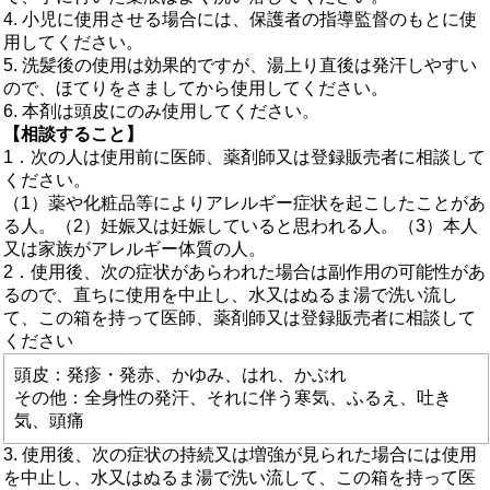
4. 小児に使用させる場合には、保護者の指導監督のもとに使
用してください。
5. 洗髪後の使用は効果的ですが、湯上り直後は発汗しやすい
ので、ほてりをさましてから使用してください。
6. 本剤は頭皮にのみ使用してください。
【相談すること】
1．次の人は使用前に医師、薬剤師又は登録販売者に相談して
ください。
（1）薬や化粧品等によりアレルギー症状を起こしたことがあ
る人。（2）妊娠又は妊娠していると思われる人。（3）本人
又は家族がアレルギー体質の人。
2．使用後、次の症状があらわれた場合は副作用の可能性があ
るので、直ちに使用を中止し、水又はぬるま湯で洗い流し
て、この箱を持って医師、薬剤師又は登録販売者に相談して
ください
頭皮：発疹・発赤、かゆみ、はれ、かぶれ
その他：全身性の発汗、それに伴う寒気、ふるえ、吐き
気、頭痛
3. 使用後、次の症状の持続又は増強が見られた場合には使用
を中止し、水又はぬるま湯で洗い流して、この箱を持って医