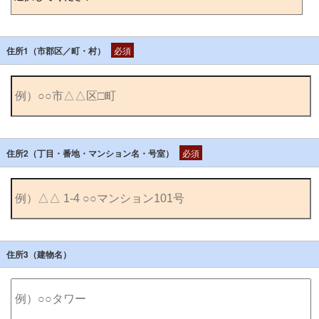
住所1（市郡区／町・村）
必須
住所2（丁目・番地・マンション名・号室）
必須
住所3（建物名）